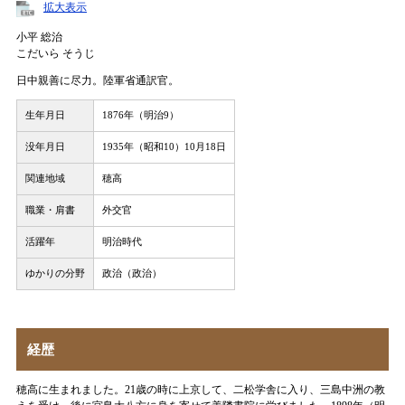
拡大表示
小平 総治
こだいら そうじ
日中親善に尽力。陸軍省通訳官。
生年月日
1876年（明治9）
没年月日
1935年（昭和10）10月18日
関連地域
穂高
職業・肩書
外交官
活躍年
明治時代
ゆかりの分野
政治（政治）
経歴
穂高に生まれました。21歳の時に上京して、二松学舎に入り、三島中洲の教