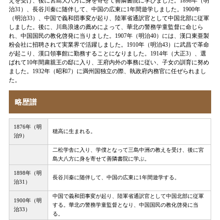
えを受け、後に宮島大八方に身を寄せて善隣書院に学びました。1898年（明
治31）、長谷川秦に随伴して、中国の広東に1年間遊学しました。1900年
（明治33）、中国で義和団事変が起り、陸軍省通訳官として中国北部に従軍
しました。後に、川島浪速の薦めによって、華北の警務学童監督に命じら
れ、中国国民の教化啓発に当りました。1907年（明治40）には、漢口東亜製
粉会社に招聘されて実業界で活躍しました。1910年（明治43）に武昌で革命
が起こり、漢口領事館に勤務することになりました。1914年（大正3）、選
ばれて10年間粛親王の邸に入り、王府内外の事務に従い、子女の訓育に努め
ました。1932年（昭和7）に満州国独立の際、執政府内務官に任ぜられまし
た。
略歴譜
1876年（明
穂高に生まれる。
治9）
二松学舎に入り、学僕となって三島中洲の教えを受け、後に宮
島大八方に身を寄せて善隣書院に学ぶ。
1898年（明
長谷川秦に随伴して、中国の広東に1年間遊学する。
治31）
中国で義和団事変が起り、陸軍省通訳官として中国北部に従軍
1900年（明
する。華北の警務学童監督となり、中国国民の教化啓発に当
治33）
る。