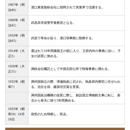
1907年（明
漢口東亜製粉会社に招聘されて実業界で活躍する。
治40）
1909年（明
武昌高等巡警学童教習となる。
治42）
1910年（明
武昌で革命が起り、漢口領事館に勤務する。
治43）
1914年（大
選ばれて10年間粛親王の邸に入り、王府内外の事務に従い、子
正3）
女の訓育に努める。
1926年（大
満鉄会社嘱託として中国北部公所で情報事務に携わる。
正15）
1932年（昭
満州国独立の際、溥儀執政に召され、執政府内務官に任ぜられ
和7）
る。信任を得、建国功労賞を受賞。
満州国政治機構の改変に際し、創設国立博物館主事に転じ、新
京から奉天に移り3年間務める。
1935年（昭
和10）10月
病気のため帰郷し、死去。
18日