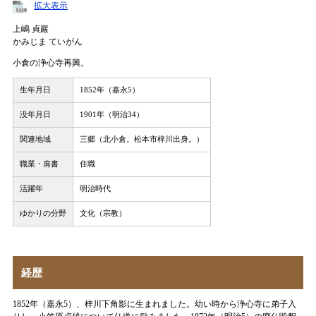
拡大表示
上嶋 貞巖
かみじま ていがん
小倉の浄心寺再興。
生年月日
1852年（嘉永5）
没年月日
1901年（明治34）
関連地域
三郷（北小倉。松本市梓川出身。）
職業・肩書
住職
活躍年
明治時代
ゆかりの分野
文化（宗教）
経歴
1852年（嘉永5）、梓川下角影に生まれました。幼い時から浄心寺に弟子入