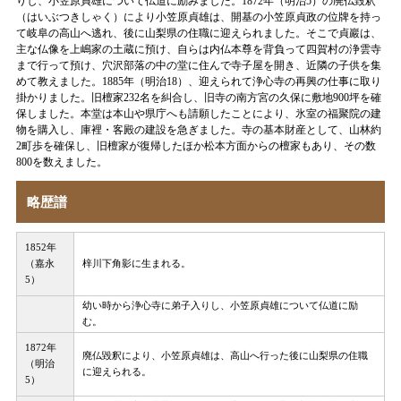
りし、小笠原貞雄について仏道に励みました。1872年（明治5）の廃仏毀釈
（はいぶつきしゃく）により小笠原貞雄は、開基の小笠原貞政の位牌を持っ
て岐阜の高山へ逃れ、後に山梨県の住職に迎えられました。そこで貞巖は、
主な仏像を上嶋家の土蔵に預け、自らは内仏本尊を背負って四賀村の浄雲寺
まで行って預け、穴沢部落の中の堂に住んで寺子屋を開き、近隣の子供を集
めて教えました。1885年（明治18）、迎えられて浄心寺の再興の仕事に取り
掛かりました。旧檀家232名を糾合し、旧寺の南方宮の久保に敷地900坪を確
保しました。本堂は本山や県庁へも請願したことにより、氷室の福聚院の建
物を購入し、庫裡・客殿の建設を急ぎました。寺の基本財産として、山林約
2町歩を確保し、旧檀家が復帰したほか松本方面からの檀家もあり、その数
800を数えました。
略歴譜
1852年
（嘉永
梓川下角影に生まれる。
5）
幼い時から浄心寺に弟子入りし、小笠原貞雄について仏道に励
む。
1872年
廃仏毀釈により、小笠原貞雄は、高山へ行った後に山梨県の住職
（明治
に迎えられる。
5）