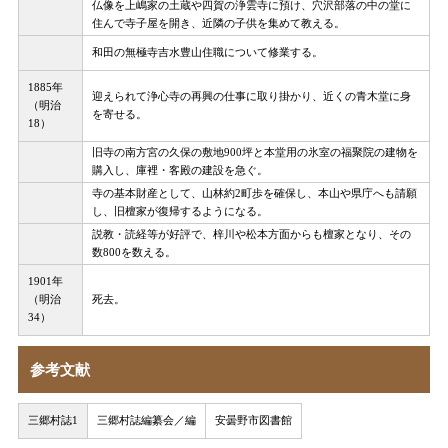
仏像を上嶋家の土蔵や四賀の浄雲寺に預け、穴沢部落の中の堂に
住んで寺子屋を開き、近隣の子供を集めて教える。
和田の無極寺吉水豊山住職について修業する。
1885年
迎えられて浄心寺の再興の仕事に取り掛かり、近くの青木堂に身
（明治
を寄せる。
18）
旧寺の南方宮の久保の敷地900坪と本堂用の氷室の福聚院の建物を
購入し、庫裡・客殿の建設を急ぐ。
寺の基本財産として、山林約2町歩を確保し、本山や県庁へも請願
し、旧檀家が復帰するようになる。
説教・読経等が好評で、梓川や松本方面からも檀家となり、その
数800を数える。
1901年
（明治
死去。
34）
参考文献
三郷村誌1
三郷村誌編纂会／編
安曇野市図書館