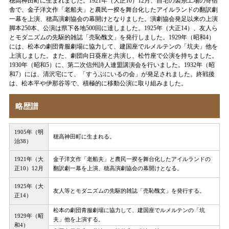
穂高神田町に生まれました。1921年（大正10）12月、自宅の製糸工場の寄宿
舎で、金子洋文作「老船夫」と農民一揆を舞台化したアイルランドの翻訳劇
一幕を上演、穂高演劇協会の幕開けとなりました。演劇協会発足以来の上演
脚本250本、公演は県下各地500回に達しました。1925年（大正14）、友人ら
とモダニズムの先駆的雑誌「売恥醜文」を発行しました。1929年（昭和4）
には、松本の劇団青服劇場に協力して、建国座でルメルテンの「坑夫」他を
上演しました。また、劇団向日葵座と共演し、松竹座で公演を持ちました。
1930年（昭和5）に、第二次信州詩人連盟講演会を行いました。1932年（昭
和7）には、清沢宅にて、「すうぶにいるの会」が発足されました。終戦後
は、松本平や伊那谷等で、積極的に移動公演に取り組みました。
略歴譜
1905年（明
穂高神田町に生まれる。
治38）
1921年（大
金子洋文作「老船夫」と農民一揆を舞台化したアイルランドの
正10）12月
翻訳劇一幕を上演、穂高演劇協会の幕開けとなる。
1925年（大
友人等とモダニズムの先駆的雑誌「売恥醜文」を発行する。
正14）
松本の劇団青服劇場に協力して、建国座でルメルテンの「坑
1929年（昭
夫」他を上演する。
和4）