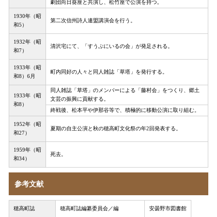
劇団向日葵座と共演し、松竹座で公演を持つ。
1930年（昭
第二次信州詩人連盟講演会を行う。
和5）
1932年（昭
清沢宅にて、「すうぶにいるの会」が発足される。
和7）
1933年（昭
町内同好の人々と同人雑誌「草塔」を発行する。
和8）6月
同人雑誌「草塔」のメンバーによる「藤村会」をつくり、郷土
1933年（昭
文芸の振興に貢献する。
和8）
終戦後、松本平や伊那谷等で、積極的に移動公演に取り組む。
1952年（昭
夏期の自主公演と秋の穂高町文化祭の年2回発表する。
和27）
1959年（昭
死去。
和34）
参考文献
穂高町誌
穂高町誌編纂委員会／編
安曇野市図書館