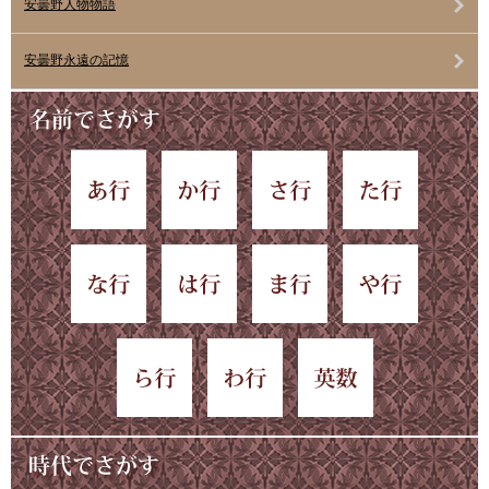
安曇野人物物語
安曇野永遠の記憶