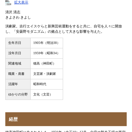
拡大表示
清沢 清志
きよさわ きよし
演劇家。吉行エイスケらと新興芸術運動をすると共に、自宅を人々に開放
し、「安曇野モダニズム」の拠点として大きな影響を与えた。
生年月日
1905年（明治38）
没年月日
1959年（昭和34）
関連地域
穂高（神田町）
職業・肩書
文芸家・演劇家
活躍年
昭和時代
ゆかりの分野
文化（文芸）
経歴