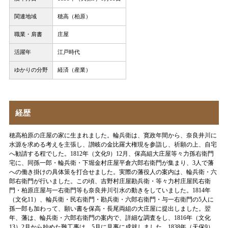
関連地域
穂高（柏原）
職業・肩書
庄屋
活躍年
江戸時代
ゆかりの分野
経済（産業）
経歴
穂高柏原の庄屋の家に生まれました。輪兵衛は、寛政年間から、奈良井川に
水源を求める考えを主張し、讃岐の金比羅大権現を参詣し、祈願の上、自宅
へ勧請する程でした。1812年（文化9）12月、保高組大庄屋等々力孫右衛門
宅に、同孫一郎・輪兵衛・下堀金村庄屋平倉六郎右衛門が集まり、3人で藩
への働き掛けの具体策を打合せました。実際の藩役人の案内は、輪兵衛・六
郎右衛門が行いました。この頃、吉野村庄屋勘兵衛・等々力村庄屋民右衛
門・柏原庄屋与一右衛門等も奈良井川引水の動きをしていました。1814年
（文化11）、輪兵衛・民右衛門・勘兵衛・六郎右衛門・与一右衛門の5人に
孫一郎も加わって、願い書を保高・長尾両組の大庄屋に提出しました。翌
年、藩は、輪兵衛・六郎右衛門の案内で、詳細な調査をし、1816年（文化
13）2月から始めた難工事は、5月に見事に成就しました。1838年（天保9）