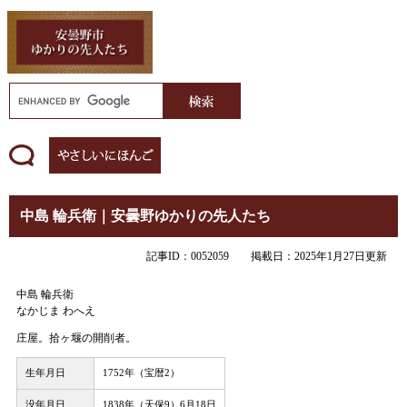
中島 輪兵衛｜安曇野ゆかりの先人たち
記事ID：0052059
掲載日：2025年1月27日更新
中島 輪兵衛
なかじま わへえ
庄屋。拾ヶ堰の開削者。
生年月日
1752年（宝暦2）
没年月日
1838年（天保9）6月18日