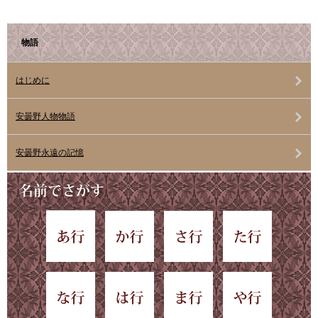
物語
はじめに
安曇野人物物語
安曇野永遠の記憶