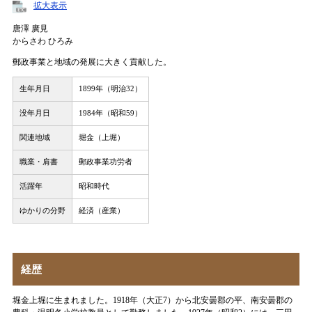
拡大表示
唐澤 廣見
からさわ ひろみ
郵政事業と地域の発展に大きく貢献した。
生年月日
1899年（明治32）
没年月日
1984年（昭和59）
関連地域
堀金（上堀）
職業・肩書
郵政事業功労者
活躍年
昭和時代
ゆかりの分野
経済（産業）
経歴
堀金上堀に生まれました。1918年（大正7）から北安曇郡の平、南安曇郡の