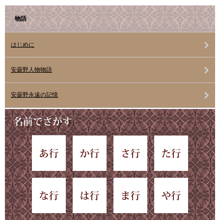
物語
はじめに
安曇野人物物語
安曇野永遠の記憶