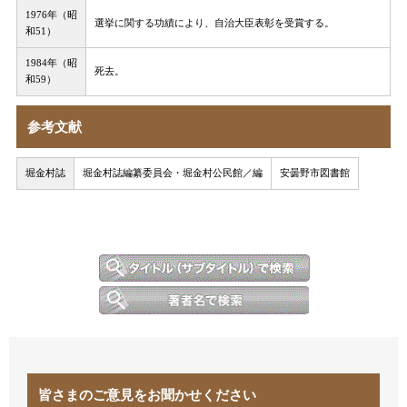
1976年（昭
選挙に関する功績により、自治大臣表彰を受賞する。
和51）
1984年（昭
死去。
和59）
参考文献
堀金村誌
堀金村誌編纂委員会・堀金村公民館／編
安曇野市図書館
皆さまのご意見をお聞かせください