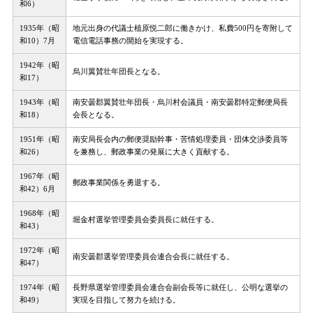
和6）
1935年（昭
地元出身の代議士植原悦二郎に働きかけ、私費500円を寄附して
和10）7月
電信電話事務の開始を実現する。
1942年（昭
烏川翼賛壮年団長となる。
和17）
1943年（昭
南安曇郡翼賛壮年団長・烏川村会議員・南安曇郡特定郵便局長
和18）
会長となる。
1951年（昭
南安局長会内の郵便奨励幹事・苦情処理委員・団体交渉委員等
和26）
を兼務し、郵政事業の発展に大きく貢献する。
1967年（昭
郵政事業関係を勇退する。
和42）6月
1968年（昭
堀金村選挙管理委員会委員長に就任する。
和43）
1972年（昭
南安曇郡選挙管理委員会連合会長に就任する。
和47）
1974年（昭
長野県選挙管理委員会連合会副会長等に就任し、公明な選挙の
和49）
実現を目指して努力を続ける。