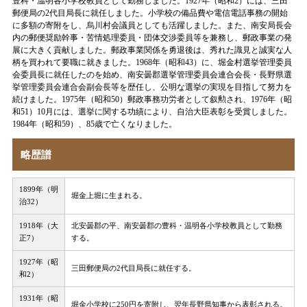
豊科・温明各小学校教員として勤務しました。1927年（昭和2）には、三田
郵便局の2代目局長に就任しました。小学校の備品費や電信電話事務の開始
に多額の寄附をし、烏川村会議員としても活躍しました。また、南安局長会
内の郵便奨励幹事・苦情処理委員・団体交渉委員等を兼務し、郵政事業の発
展に大きく貢献しました。郵政事業関係を勇退後は、秀れた識見と誠実な人
柄を買われて要職に就きました。1968年（昭和43）に、堀金村選挙管理委員
会委員長に就任したのを始め、南安曇郡選挙管理委員会連合会長・長野県選
挙管理委員会連合会副会長等を歴任し、公明な選挙の実現を目指して努力を
続けました。1975年（昭和50）郵政事務功労者として叙勲され、1976年（昭
和51）10月には、選挙に関する功績により、自治大臣表彰を受賞しました。
1984年（昭和59）、85歳で亡くなりました。
略歴譜
1899年（明
堀金上堀に生まれる。
治32）
1918年（大
北安曇郡の平、南安曇郡の豊科・温明各小学校教員として勤務
正7）
する。
1927年（昭
三田郵便局の2代目局長に就任する。
和2）
1931年（昭
堀金小学校に250円を寄附し、翌年長野県知事から表彰される。