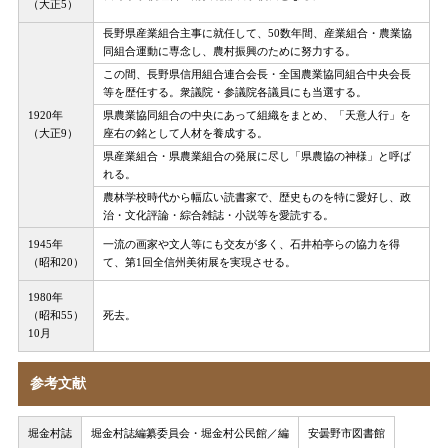
（大正5）
長野県産業組合主事に就任して、50数年間、産業組合・農業協
同組合運動に専念し、農村振興のために努力する。
この間、長野県信用組合連合会長・全国農業協同組合中央会長
等を歴任する。衆議院・参議院各議員にも当選する。
1920年
県農業協同組合の中央にあって組織をまとめ、「天意人行」を
（大正9）
座右の銘として人材を養成する。
県産業組合・県農業組合の発展に尽し「県農協の神様」と呼ば
れる。
農林学校時代から幅広い読書家で、歴史ものを特に愛好し、政
治・文化評論・綜合雑誌・小説等を愛読する。
1945年
一流の画家や文人等にも交友が多く、石井柏亭らの協力を得
（昭和20）
て、第1回全信州美術展を実現させる。
1980年
（昭和55）
死去。
10月
参考文献
堀金村誌
堀金村誌編纂委員会・堀金村公民館／編
安曇野市図書館