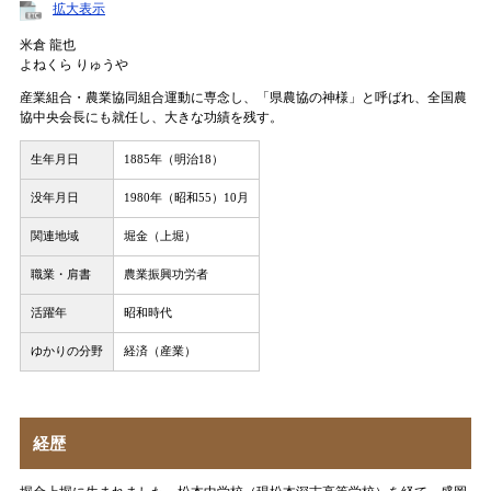
拡大表示
米倉 龍也
よねくら りゅうや
産業組合・農業協同組合運動に専念し、「県農協の神様」と呼ばれ、全国農
協中央会長にも就任し、大きな功績を残す。
生年月日
1885年（明治18）
没年月日
1980年（昭和55）10月
関連地域
堀金（上堀）
職業・肩書
農業振興功労者
活躍年
昭和時代
ゆかりの分野
経済（産業）
経歴