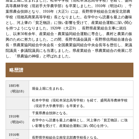
堀金上堀に生まれました。松本中学校（現松本深志高等学校）を経て、盛岡
高等農林学校（現岩手大学農学部）を卒業しました。1910年（明治43）、千
葉県農会技師となり、1916年（大正5）には、長野県学校組合立南安北部農
学校（現穂高商業高等学校）長となりました。在学中から読書を最上の趣味
とし、河上肇の「貧乏物語」に強い影響を受けて、産業組合運動に深い関心
を持つようになりました。1920年（大正9）、長野県産業組合主事に就任
し、以来50有余年、産業組合・農業協同組合運動に専念し、農村と農業の振
興のために努力しました。この間、長野市議会議員・長野県信用組合連合会
長・県農業協同組合中央会長・全国農業協同組合中央会長等を歴任し、衆議
院議員・参議院議員にも当選しました。県産業組合・県農業組合の発展に尽
し、「県農協の神様」と呼ばれました。
略歴譜
1885年
堀金上堀に生まれる。
（明治18）
松本中学校（現松本深志高等学校）を経て、盛岡高等農林学校
（現岩手大学農学部）を卒業する。
千葉県農会技師となる。
1910年
在学中から読書を最上の趣味とし、河上肇の「貧乏物語」に強
（明治43）
い影響を受けて、産業組合運動に深い関心を持つ。
1916年
長野県学校組合立南安北部農学校長となる。