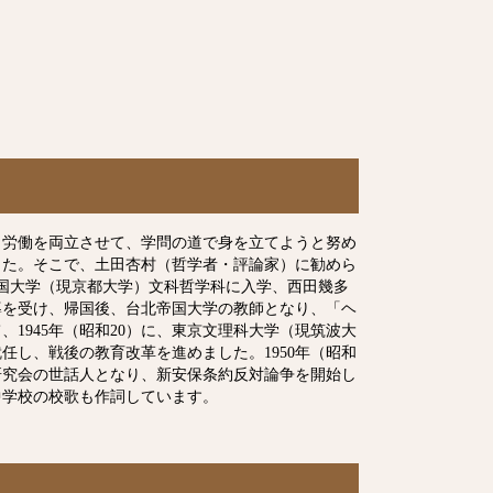
と労働を両立させて、学問の道で身を立てようと努め
ました。そこで、土田杏村（哲学者・評論家）に勧めら
帝国大学（現京都大学）文科哲学科に入学、西田幾多
指導を受け、帰国後、台北帝国大学の教師となり、「ヘ
1945年（昭和20）に、東京文理科大学（現筑波大
し、戦後の教育改革を進めました。1950年（昭和
題研究会の世話人となり、新安保条約反対論争を開始し
中学校の校歌も作詞しています。