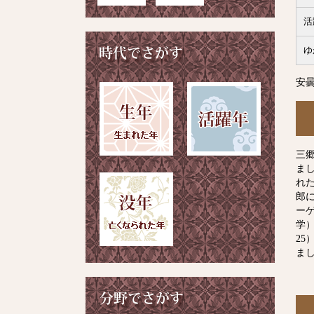
活
ゆ
安
三
ま
れ
郎
ー
学
2
ま