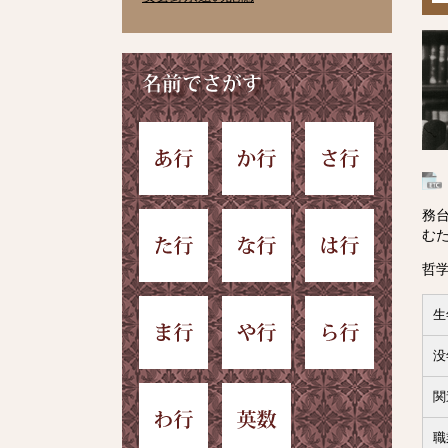
務台
むた
哲
生
没
関
職