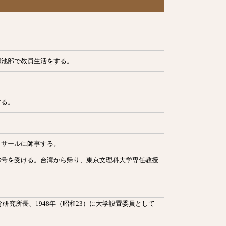
源池部で教員生活をする。
する。
ッサールに師事する。
称号を受ける。台湾から帰り、東京文理科大学専任教授
。
育研究所長、1948年（昭和23）に大学設置委員として