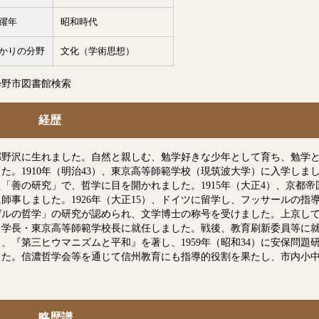
躍年
昭和時代
かりの分野
文化（学術思想）
曇野市図書館検索
経歴
郷野沢に生れました。自然と親しむ、勉学好きな少年として育ち、勉学
した。1910年（明治43）、東京高等師範学校（現筑波大学）に入学し
た「善の研究」で、哲学に目を開かれました。1915年（大正4）、京都
に師事しました。1926年（大正15）、ドイツに留学し、フッサールの
ゲルの哲学」の研究が認められ、文学博士の称号を受けました。上京して、
）学長・東京高等師範学校長に就任しました。戦後、教育刷新委員等に就任
5）、『第三ヒウマニズムと平和』を著し、1959年（昭和34）に安保問
した。信濃哲学会等を通じて信州教育にも指導的役割を果たし、市内小
略歴譜