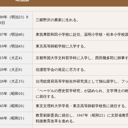
890年（明治23）8
三郷野沢の農家に生れる。
8日
907年（明治40）
東筑摩郡和田小学校に赴任。温明小学校・松本小学校
910年（明治43）
東京高等師範学校に入学する。
915年（大正4）
京都帝国大学文科哲学科に入学し、西田幾多郎に師事
920年（大正9）
信濃哲学会の発足に尽力する。
926年（大正15）
台湾総督府高等学校在外研究員として独仏留学し、フ
「ヘーゲルの歴史哲学研究」が認められ、文学博士の
935年（昭和10）
に就任する。
945年（昭和20）
東京文理科大学学長・東京高等師範学校長に就任する
教育刷新委員に就任し、1947年（昭和22）に文部省教
946年（昭和21）
戦後教育改革を進める。