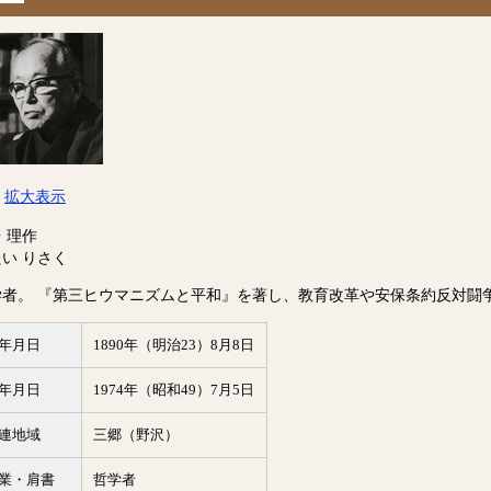
拡大表示
 理作
い りさく
学者。 『第三ヒウマニズムと平和』を著し、教育改革や安保条約反対闘
年月日
1890年（明治23）8月8日
年月日
1974年（昭和49）7月5日
連地域
三郷（野沢）
業・肩書
哲学者