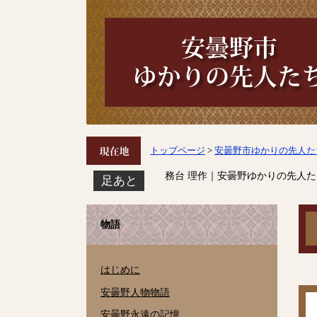
トップページ
>
安曇野市ゆかりの先人た
務台 理作｜安曇野ゆかりの先人た
足あと
物語
はじめに
安曇野人物物語
安曇野永遠の記憶