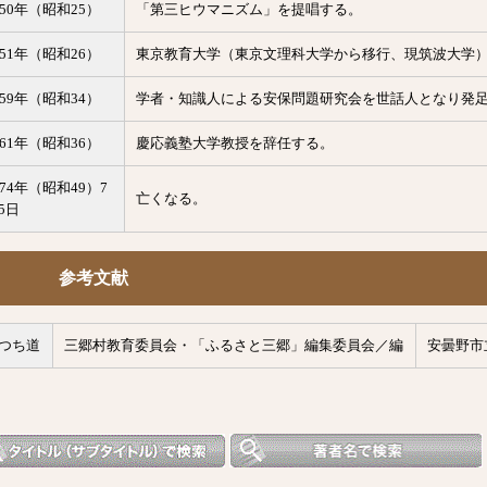
950年（昭和25）
「第三ヒウマニズム」を提唱する。
951年（昭和26）
東京教育大学（東京文理科大学から移行、現筑波大学
959年（昭和34）
学者・知識人による安保問題研究会を世話人となり発
961年（昭和36）
慶応義塾大学教授を辞任する。
974年（昭和49）7
亡くなる。
5日
参考文献
つち道
三郷村教育委員会・「ふるさと三郷」編集委員会／編
安曇野市