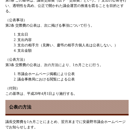
第1条 この基準は、議長交際費（以下「交際費」という。）支出の公表を行
い、透明性を高め、公正で開かれた議会運営の推進を図ることを目的とす
る。
（公表事項）
第2条 交際費の公表は、次に掲げる事項について行う。
支出日
支出内容
支出の相手方（見舞い、慶弔の相手方個人名は公表しない。）
支出金額
（公表方法）
第3条 交際費の公表は、次の方法により、1カ月ごとに行う。
市議会ホームページ掲載により公表
議会事務局における閲覧による公表
（付則）
この基準は、平成20年4月1日より施行する。
公表の方法
議長交際費を1カ月ごとにまとめ、翌月末までに安曇野市議会ホームページ
でお知らせします。