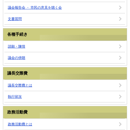
議会報告会 ・ 市民の意見を聴く会
文書質問
各種手続き
請願・陳情
議会の傍聴
議長交際費
議長交際費とは
執行状況
政務活動費
政務活動費とは