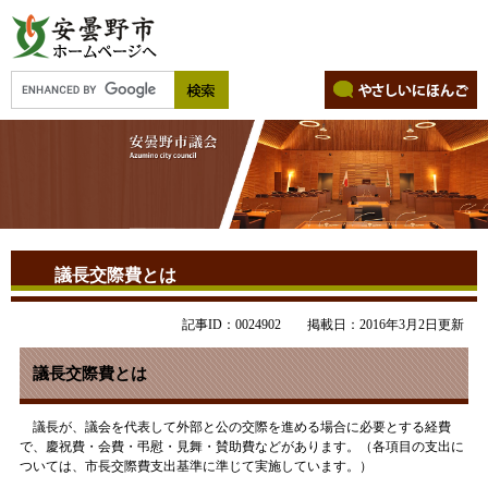
議長交際費とは
記事ID：0024902
掲載日：2016年3月2日更新
議長交際費とは
議長が、議会を代表して外部と公の交際を進める場合に必要とする経費
で、慶祝費・会費・弔慰・見舞・賛助費などがあります。（各項目の支出に
ついては、市長交際費支出基準に準じて実施しています。）