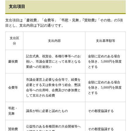
支出項目
支出項目は「慶祝費」「会費等」「弔慰・見舞」｢賛助費｣「その他」の5項
目とし、支出内容は下記の通りです。
支出区
支出内容
支出基準額等
分
記念式典、祝賀会、各種行事等へのお
金額に定めのある場合
慶祝費
祝い、市議会運営にとって名誉となる
を除き、5,000円を限度
業績への壮途祝い
とする
市議会運営上必要な会合等で、経費を
金額に定めのある場合
必要とする又は飲食を伴う総会、懇談
会費等
を除き、5,000円を限度
会等への出席時、会費及びの参加費と
とする
して支出される経費
弔慰・
議長が特に必要と認めたもの
その都度協議する
見舞
公益性のある各種団体の大会開催等へ
賛助費
その都度協議する