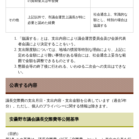
の賛助金又は年会費
社会通念上、常識的な
上記以外で、市議会運営上議長が特に
その他
額とし、特別の場合は
必要と認めた経費
協議する
「協議する」とは、支出内容により議会運営委員会及び会派代表
者会議により決定することをいう。
支出限度額については、地域の慣習等特別な理由により、上記に
定める金額により難い事情がある場合には、社会通念上妥当な範
囲で金額を調整できるものとする。
懇親会等の終了後に行われる、いわゆる二次会への支出はできな
い。
公表する内容
議長交際費の支出月日・支出内容・支出金額を公表しています（過去5年
分）。ただし、個人のプライバシーに関する情報は除きます。
安曇野市議会議長交際費等公開基準
（目的）