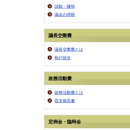
請願・陳情
議会の傍聴
議長交際費
議長交際費とは
執行状況
政務活動費
政務活動費とは
収支報告書
定例会・臨時会