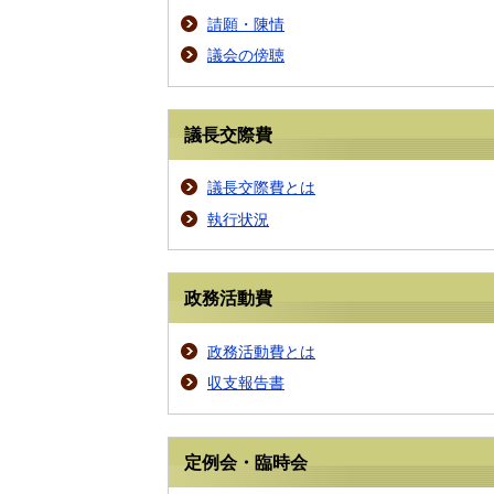
請願・陳情
議会の傍聴
議長交際費
議長交際費とは
執行状況
政務活動費
政務活動費とは
収支報告書
定例会・臨時会