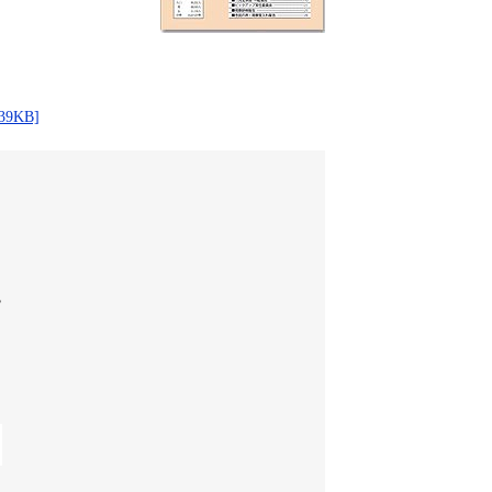
9KB]
？