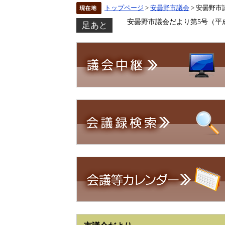
トップページ
>
安曇野市議会
> 安曇野市
安曇野市議会だより第5号（平成
足あと