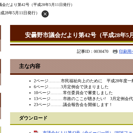
議会だより第42号（平成28年5月11日発行）
28年5月11日発行）
安曇野市議会だより第42号（平成28年5
記事ID：0030470
印刷用
主な内容
2ページ………市民福祉向上のために 平成28年度一
6ページ………3月定例会で決まりました
10ページ………常任委員会で審査しました
13ページ………市政のここが聴きたい! 3月定例会
23ページ………議会報告会を開催します！
ダウンロード
市議会だより第42号（全ページ一括） [PDFファイル