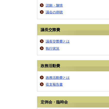
請願・陳情
議会の傍聴
議長交際費
議長交際費とは
執行状況
政務活動費
政務活動費とは
収支報告書
定例会・臨時会