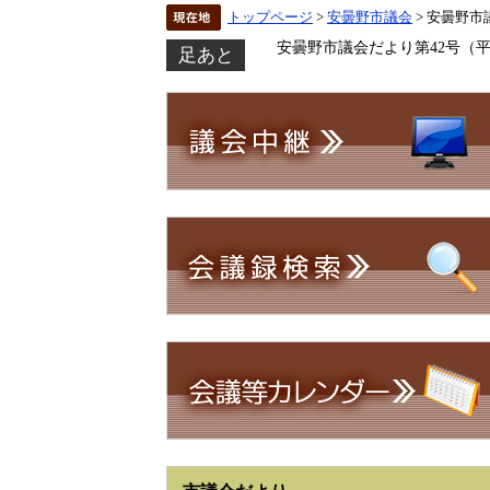
トップページ
>
安曇野市議会
> 安曇野市
安曇野市議会だより第42号（平成
足あと