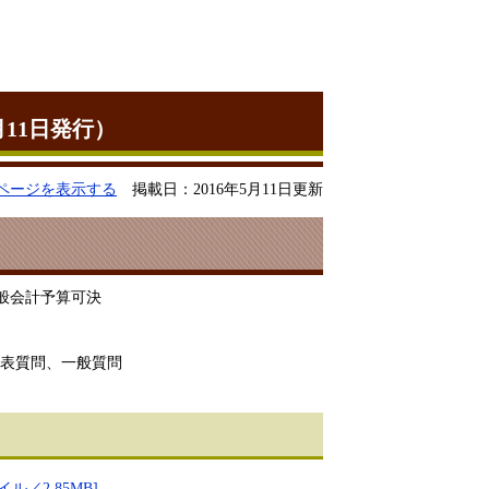
月11日発行）
ページを表示する
掲載日：2016年5月11日更新
般会計予算可決
代表質問、一般質問
／2.85MB]