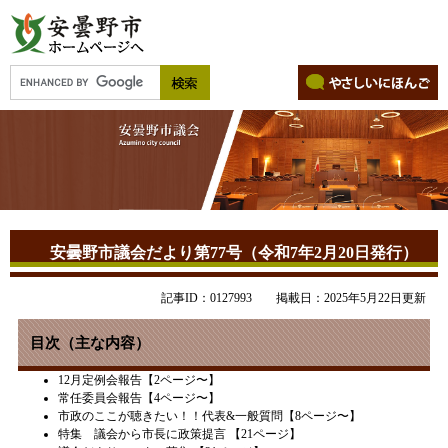
安曇野市議会だより第77号（令和7年2月20日発行）
記事ID：0127993
掲載日：2025年5月22日更新
目次（主な内容）
12月定例会報告【2ページ〜】​
常任委員会報告【4ページ〜】
市政のここが聴きたい！！代表&一般質問【8ページ〜】
特集 議会から市長に政策提言 【21ページ】