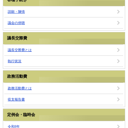
請願・陳情
議会の傍聴
議長交際費
議長交際費とは
執行状況
政務活動費
政務活動費とは
収支報告書
定例会・臨時会
令和8年