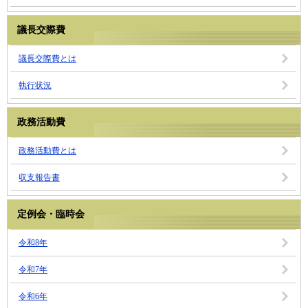
議長交際費
議長交際費とは
執行状況
政務活動費
政務活動費とは
収支報告書
定例会・臨時会
令和8年
令和7年
令和6年