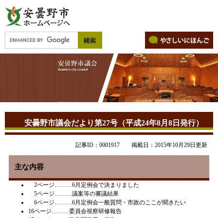
安曇野市議会だより第27号（平成24年8月8日発行）
記事ID：0001917
掲載日：2015年10月29日更新
主な内容
2ページ………6月定例会で決まりました
5ページ………議案等の審議結果
6ページ………6月定例会一般質問・市政のここが聞きたい
16ページ………委員会視察研修報告