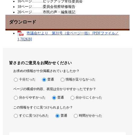
16ページ………ピックアップ常任委員会
18ページ………委員会視察研修報告
20ページ………市民の声・編集後記
ダウンロード
市議会だより 第31号（全ページ一括） [PDFファイル／
1,702KB]
皆さまのご意見をお聞かせください
お求めの情報が十分掲載されていましたか？
十分だった
普通
情報が足りなかった
ページの構成や内容、表現は分かりやすかったですか？
分かりやすかった
普通
分かりにくかった
この情報をすぐに見つけられましたか？
すぐに見つけられた
普通
時間がかかった