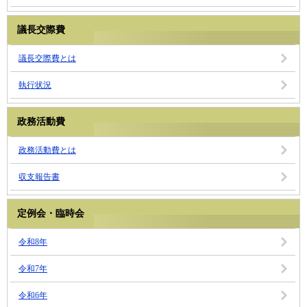
議長交際費
議長交際費とは
執行状況
政務活動費
政務活動費とは
収支報告書
定例会・臨時会
令和8年
令和7年
令和6年