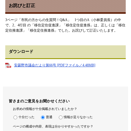
お詫びと訂正
3ページ「市民の方からの生質問！Q&A」 1つ目のA（小林委員長）の中
で、2、4行目 の「移住定住促進課」「移住定住促進係」は、正しくは「移住
定住推進課」「移住定住推進係」でした。お詫びして訂正いたします。
ダウンロード
安曇野市議会だより第66号 [PDFファイル／4.48MB]
皆さまのご意見をお聞かせください
お求めの情報が十分掲載されていましたか？
十分だった
普通
情報が足りなかった
ページの構成や内容、表現は分かりやすかったですか？