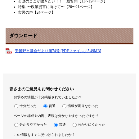
市政のここが聴きたい！！一般質問【11〜19ページ】
特集 〜政策提言に向けて〜【20〜21ページ】
市民の声【24ページ】
ダウンロード
安曇野市議会だより第74号 [PDFファイル／5.49MB]
皆さまのご意見をお聞かせください
お求めの情報が十分掲載されていましたか？
十分だった
普通
情報が足りなかった
ページの構成や内容、表現は分かりやすかったですか？
分かりやすかった
普通
分かりにくかった
この情報をすぐに見つけられましたか？