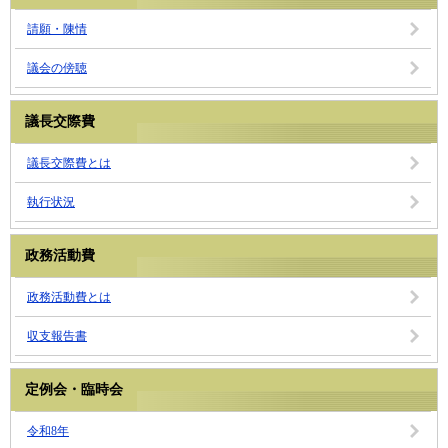
請願・陳情
議会の傍聴
議長交際費
議長交際費とは
執行状況
政務活動費
政務活動費とは
収支報告書
定例会・臨時会
令和8年