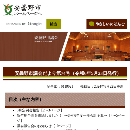
安曇野市議会だより第74号（令和6年5月23日発行）
記事ID：0119021
掲載日：2024年8月22日更新
目次（主な内容）
3月定例会報告【2〜3ページ】​
新年度予算を審議しました！ 〜令和6年度一般会計予算〜【4〜5ペー
ジ】
議会報告会のお知らせ【10ページ】​