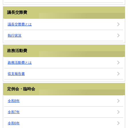
議長交際費
議長交際費とは
執行状況
政務活動費
政務活動費とは
収支報告書
定例会・臨時会
令和8年
令和7年
令和6年