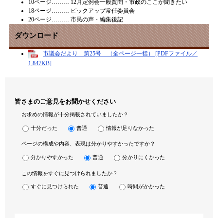
10ページ……… 12月定例会一般質問・市政のここが聞きたい
18ページ……… ピックアップ常任委員会
20ページ……… 市民の声・編集後記
ダウンロード
市議会だより 第25号 （全ページ一括） [PDFファイル／
1,847KB]
皆さまのご意見をお聞かせください
お求めの情報が十分掲載されていましたか？
十分だった
普通
情報が足りなかった
ページの構成や内容、表現は分かりやすかったですか？
分かりやすかった
普通
分かりにくかった
この情報をすぐに見つけられましたか？
すぐに見つけられた
普通
時間がかかった