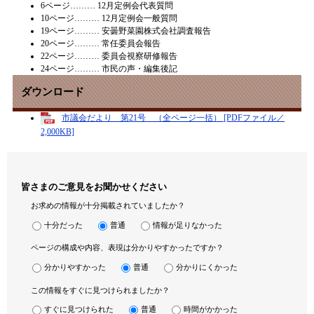
6ページ……… 12月定例会代表質問
10ページ……… 12月定例会一般質問
19ページ……… 安曇野菜園株式会社調査報告
20ページ……… 常任委員会報告
22ページ……… 委員会視察研修報告
24ページ……… 市民の声・編集後記
ダウンロード
市議会だより 第21号 （全ページ一括） [PDFファイル／
2,000KB]
皆さまのご意見をお聞かせください
お求めの情報が十分掲載されていましたか？
十分だった
普通
情報が足りなかった
ページの構成や内容、表現は分かりやすかったですか？
分かりやすかった
普通
分かりにくかった
この情報をすぐに見つけられましたか？
すぐに見つけられた
普通
時間がかかった