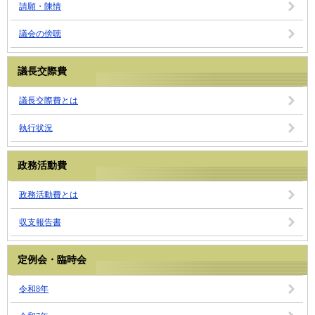
請願・陳情
議会の傍聴
議長交際費
議長交際費とは
執行状況
政務活動費
政務活動費とは
収支報告書
定例会・臨時会
令和8年