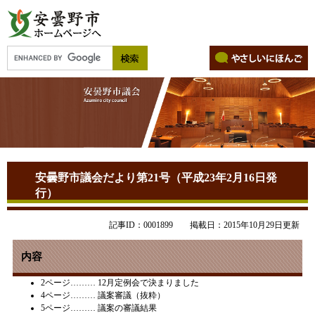
安曇野市議会だより第21号（平成23年2月16日発
行）
記事ID：0001899
掲載日：2015年10月29日更新
内容
2ページ……… 12月定例会で決まりました
4ページ……… 議案審議（抜粋）
5ページ……… 議案の審議結果