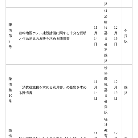
択
経
済
建
陳
11
設
12
情
不
豊科地区ホテル建設計画に関する十分な説明
月
委
月
第
採
と住民意見の反映を求める陳情書
14
員
19
9
択
日
会
日
号
不
採
択
総
務
陳
環
11
12
情
境
「消費税減税を求める意見書」の提出を求め
月
月
採
第
委
る陳情書
14
19
択
10
員
日
日
号
会
採
択
福
祉
陳
教
11
12
情
育