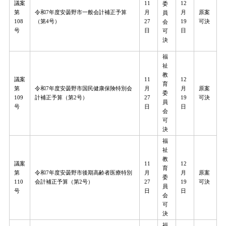
議案
11
12
委
第
令和7年度安曇野市一般会計補正予算
月
月
原案
員
108
（第4号）
27
19
可決
会
号
日​​​
日
可
決
福
祉
教
議案
11
12
育
第
令和7年度安曇野市国民健康保険特別会
月
月
原案
委
109
計補正予算（第2号）
27
19
可決
員
号
日
日
会
可
決
福
祉
教
議案
11
12
育
第
令和7年度安曇野市後期高齢者医療特別
月
月
原案
委
110
会計補正予算（第2号）
27
19
可決
員
号
日
日
会
可
決
福