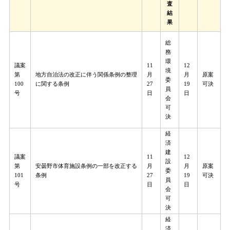
査
結
果
総
務
環
議案
11
12
境
第
地方自治法の改正に伴う関係条例の整理
月
月
原案
委
100
に関する条例
27
19
可決
員
号
日
日
会
可
決
経
済
建
議案
11
12
設
第
安曇野市体育施設条例の一部を改正する
月
月
原案
委
101
条例
27
19
可決
員
号
日
日
会
可
決
経
済