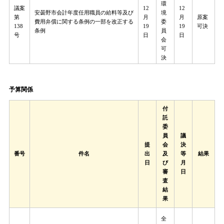
環
議案
12
12
安曇野市会計年度任用職員の給料等及び
境
第
月
月
原案
費用弁償に関する条例の一部を改正する
委
138
19
19
可決
条例
員
号
日
日
会
可
決
予算関係
付
託
委
員
議
提
会
決
番号
件名
出
及
等
結果
日
び
月
審
日
査
結
果
全