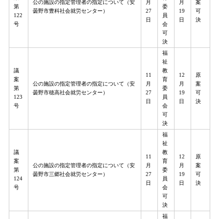
公の施設の指定管理者の指定について（安
月
月
案
第
委
曇野市豊科社会就労センター）
27
19
可
122
員
日
日
決
号
会
可
決
福
祉
議
教
11
12
原
案
育
公の施設の指定管理者の指定について（安
月
月
案
第
委
曇野市穂高社会就労センター）
27
19
可
123
員
日
日
決
号
会
可
決
福
祉
議
教
11
12
原
案
育
公の施設の指定管理者の指定について（安
月
月
案
第
委
曇野市三郷社会就労センター）
27
19
可
124
員
日
日
決
号
会
可
決
福