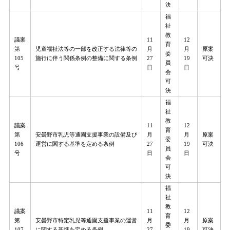
決
福
祉
教
議案
11
12
育
第
児童福祉法等の一部を改正する法律等の
月
月
原案
委
105
施行に伴う関係条例の整備に関する条例
27
19
可決
員
号
日
日
会
可
決
福
祉
教
議案
11
12
育
第
安曇野市乳児等通園支援事業の設備及び
月
月
原案
委
106
運営に関する基準を定める条例
27
19
可決
員
号
日
日
会
可
決
福
祉
教
議案
11
12
育
第
安曇野市特定乳児等通園支援事業の運営
月
月
原案
委
107
に関する基準を定める条例
27
19
可決