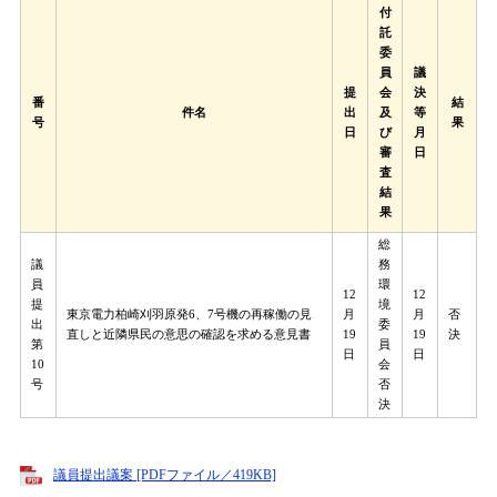
付
託
委
員
議
提
会
決
番
結
件名
出
及
等
号
果
日
び
月
審
日
査
結
果
総
議
務
員
環
12
12
提
境
東京電力柏崎刈羽原発6、7号機の再稼働の見
月
月
否
出
委
直しと近隣県民の意思の確認を求める意見書
19
19
決
第
員
日
日
10
会
号
否
決
議員提出議案 [PDFファイル／419KB]