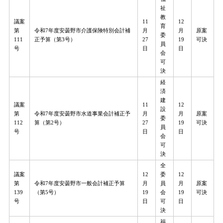
祉
教
議案
11
12
育
第
令和7年度安曇野市介護保険特別会計補
月
月
原案
委
111
正予算（第3号）
27
19
可決
員
号
日
日
会
可
決
経
済
建
議案
11
12
設
第
令和7年度安曇野市水道事業会計補正予
月
月
原案
委
112
算（第2号）
27
19
可決
員
号
日
日
会
可
決
全
議案
12
委
12
第
令和7年度安曇野市一般会計補正予算
月
員
月
原案
139
（第5号）
19
会
19
可決
号
日
可
日
決
福