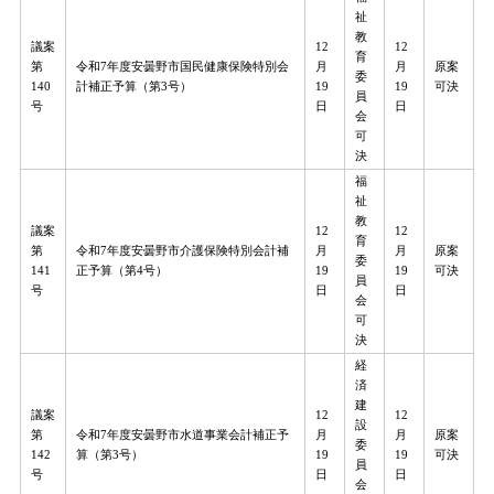
祉
教
議案
12
12
育
第
令和7年度安曇野市国民健康保険特別会
月
月
原案
委
140
計補正予算（第3号）
19
19
可決
員
号
日
日
会
可
決
福
祉
教
議案
12
12
育
第
令和7年度安曇野市介護保険特別会計補
月
月
原案
委
141
正予算（第4号）
19
19
可決
員
号
日
日
会
可
決
経
済
建
議案
12
12
設
第
令和7年度安曇野市水道事業会計補正予
月
月
原案
委
142
算（第3号）
19
19
可決
員
号
日
日
会