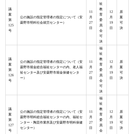
祉
議
教
11
12
原
案
育
公の施設の指定管理者の指定について（安
月
月
案
第
委
曇野市明科社会就労センター）
27
19
可
125
員
日
日
決
号
会
可
決
福
祉
議
教
公の施設の指定管理者の指定について（安
11
12
原
案
育
曇野市堀金総合福祉センターの内、老人福
月
月
案
第
委
祉センター及び安曇野市堀金保健センタ
27
19
可
126
員
ー）
日
日
決
号
会
可
決
福
祉
議
教
公の施設の指定管理者の指定について（安
11
12
原
案
育
曇野市明科総合福祉センターの内、福祉セ
月
月
案
第
委
ンター・陶芸作業所及び安曇野市明科保健
27
19
可
127
員
センター）
日
日
決
号
会