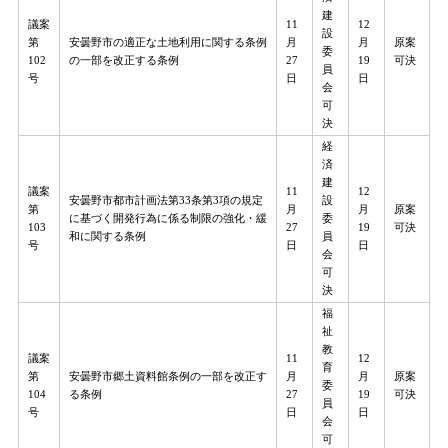
建
議案
11
12
設
第
安曇野市の適正な土地利用に関する条例
月
月
原案
委
102
の一部を改正する条例
27
19
可決
員
号
日
日
会
可
決
経
済
建
議案
11
12
安曇野市都市計画法第33条第3項の規定
設
第
月
月
原案
に基づく開発行為に係る制限の強化・緩
委
103
27
19
可決
和に関する条例
員
号
日
日
会
可
決
福
祉
教
議案
11
12
育
第
安曇野市郷土資料館条例の一部を改正す
月
月
原案
委
104
る条例
27
19
可決
員
号
日
日
会
可