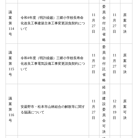
委
議
員
11
11
原
案
令和4年度（明許繰越）三郷小学校長寿命
会
月
月
案
第
化改良工事建築主体工事変更請負契約につ
付
27
27
可
114
いて
託
日
日​​​
決
号
省
略
委
議
員
11
11
原
案
令和4年度（明許繰越）三郷小学校長寿命
会
月
月
案
第
化改良工事電気設備工事変更請負契約につ
付
27
27
可
115
いて
託
日
日​​​
決
号
省
略
経
済
議
建
11
12
原
案
設
安曇野市・松本市山林組合の解散等に関す
月
月
案
第
委
る協議について
27
19
可
116
員
日
日
決
号
会
可
決