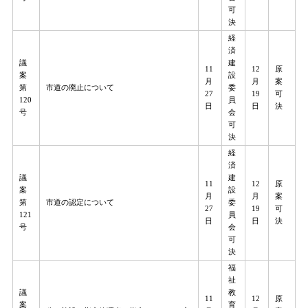
可
決
経
済
議
建
11
12
原
案
設
月
月
案
第
市道の廃止について
委
27
19
可
120
員
日
日
決
号
会
可
決
経
済
議
建
11
12
原
案
設
月
月
案
第
市道の認定について
委
27
19
可
121
員
日
日
決
号
会
可
決
福
祉
議
教
11
12
原
案
育