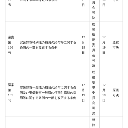
員
号
日
日
会
可
決
総
務
環
議案
12
12
境
第
安曇野市特別職の職員の給与等に関する
月
月
原案
委
136
条例の一部を改正する条例
19
19
可決
員
号
日
日
会
可
決
総
務
環
議案
12
12
安曇野市一般職の職員の給与に関する条
境
第
月
月
原案
例及び安曇野市一般職の任期付職員の採
委
137
19
19
可決
用等に関する条例の一部を改正する条例
員
号
日
日
会
可
決
総
務