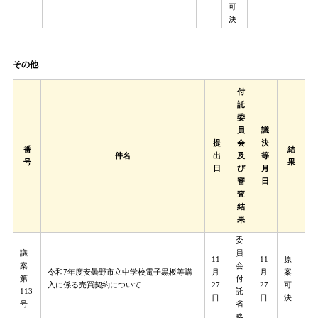
可
決
その他
付
託
委
員
議
提
会
決
番
結
件名
出
及
等
号
果
日
び
月
審
日
査
結
果
委
議
員
​​​​11
11
原
案
会
令和7年度安曇野市立中学校電子黒板等購
月
月
案
第
付
入に係る売買契約について
27
27
可
113
託
日​​​
日​​​
決
号
省
略