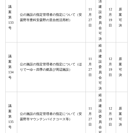
済
議
建
11
12
原
案
設
公の施設の指定管理者の指定について（安
月
月
案
第
委
曇野市豊科安曇野の里自然活用村）
27
19
可
133
員
日
日
決
号
会
可
決
経
済
議
建
11
12
原
案
設
公の施設の指定管理者の指定について（ほ
月
月
案
第
委
りでーゆ～四季の郷及び周辺施設）
27
19
可
134
員
日
日
決
号
会
可
決
経
済
議
建
11
12
原
案
設
公の施設の指定管理者の指定について（安
月
月
案
第
委
曇野市マウンテンバイクコース等）
27
19
可
135
員
日
日
決
号
会
可