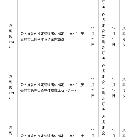
可
決
経
済
議
建
11
12
原
案
設
公の施設の指定管理者の指定について（安
月
月
案
第
委
曇野市三郷やすらぎ空間施設）
27
19
可
128
員
日
日
決
号
会
可
決
経
済
議
建
11
12
原
案
設
公の施設の指定管理者の指定について（安
月
月
案
第
委
曇野市長峰山森林体験交流センター）
27
19
可
129
員
日
日
決
号
会
可
決
経
済
議
建
11
12
原
案
設
公の施設の指定管理者の指定について（安
月
月
案