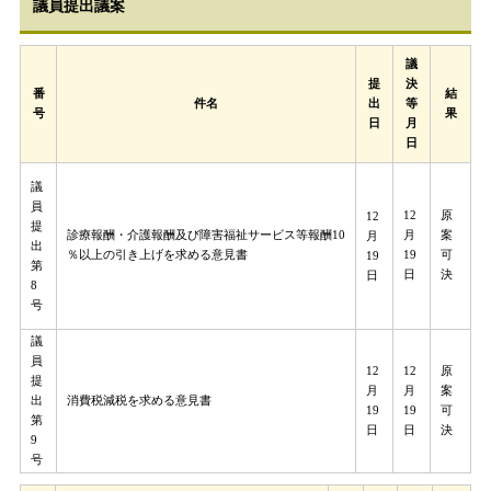
議員提出議案
議
提
決
番
結
件名
出
等
号
果
日
月
日
議
員
12
原
12
提
診療報酬・介護報酬及び障害福祉サービス等報酬10
月
案
月
出
％以上の引き上げを求める意見書
19
可
19
第
日
決
日​
8
号
議
員
12
12
原
提
月
月
案
出
消費税減税を求める意見書
19
19
可
第
日​
日
決
9
号