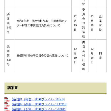
決
委
議
員
12
12
原
案
会
令和6年度（債務負担行為）三郷堆肥セン
月
月
案
第
付
ター解体工事変更請負契約について
19
19
可
143
託
日
日
決
号
省
略
委
議
員
12
12
案
会
月
月
同
第
安曇野市等公平委員会委員の選任について
付
19
19
意
144
託
日
日
号
省
略
議案書
議案書1（報告） [PDFファイル／87KB]
議案書2（条例） [PDFファイル／1.12MB]
議案書3（予算） [PDFファイル／507KB]