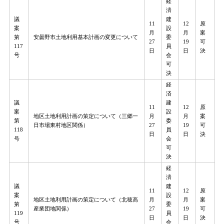
経
済
議
建
11
12
原
案
設
月
月
案
第
安曇野市土地利用基本計画の変更について
委
27
19
可
117
員
日
日
決
号
会
可
決
経
済
議
建
11
12
原
案
設
地区土地利用計画の策定について（三郷一
月
月
案
第
委
日市場東村地区関係）
27
19
可
118
員
日
日
決
号
会
可
決
経
済
議
建
11
12
原
案
設
地区土地利用計画の策定について（北穂高
月
月
案
第
委
産業団地関係）
27
19
可
119
員
日
日
決
号
会