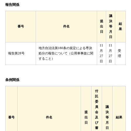
報告関係
議
提
決
結
番号
件名
出
等
果
日
月
日
​​​11
11
地方自治法第180条の規定による専決
月
月
受
報告第28号
処分の報告について（公用車事故に関
27
27
理
すること）
日
日
条例関係​
付
託
委
員
議
提
会
決
番号
件名
出
及
等
結果
日
び
月
審
日