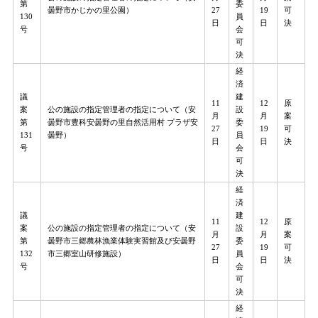
第
委
曇野市かじかの里公園）
27
19
可
130
員
日
日
決
号
会
可
決
経
済
議
建
11
12
原
案
公の施設の指定管理者の指定について（安
設
月
月
案
第
曇野市豊科安曇野の里自然活用村 プラザ安
委
27
19
可
131
曇野）
員
日
日
決
号
会
可
決
経
済
議
建
11
12
原
案
公の施設の指定管理者の指定について（安
設
月
月
案
第
曇野市三郷農林漁業体験実習館及び安曇野
委
27
19
可
132
市三郷室山研修施設）
員
日
日
決
号
会
可
決
経