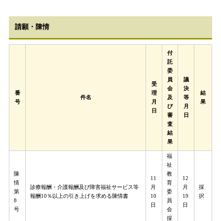
請願・陳情
付
託
委
員
議
受
会
決
番
理
結
件名
及
等
号
月
果
び
月
日
審
日
査
結
果
福
祉
陳
教
11
12
情
育
月
診療報酬・介護報酬及び障害福祉サービス等
月
採
第
委
10
報酬10％以上の引き上げを求める陳情書
19
択
8
員
日​
日
号
会
採