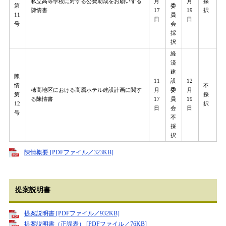
私立高等学校に対する公費助成をお願いする
月
月
採
第
委
陳情書
17
19
択
11
員
日
日
号
会
採
択
経
済
建
陳
11
設
12
情
不
穂高地区における高層ホテル建設計画に関す
月
委
月
第
採
る陳情書
17
員
19
12
択
日
会
日
号
不
採
択
陳情概要 [PDFファイル／323KB]
提案説明書
提案説明書 [PDFファイル／932KB]
提案説明書（正誤表） [PDFファイル／76KB]