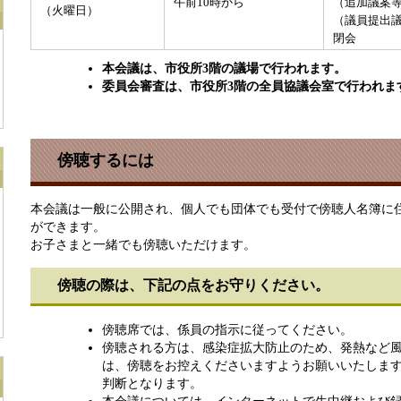
午前10時から
（追加議案
（火曜日）
（議員提出
閉会
本会議は、市役所3階の議場で行われます。
委員会審査は、市役所3階の全員協議会室で行われま
傍聴するには
本会議は一般に公開され、個人でも団体でも受付で傍聴人名簿に
ができます。​
お子さまと一緒でも傍聴いただけます。
傍聴の際は、下記の点をお守りください。
傍聴席では、係員の指示に従ってください。
傍聴される方は、感染症拡大防止のため、発熱など
は、傍聴をお控えくださいますようお願いいたしま
判断となります。