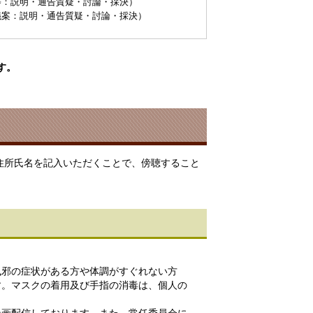
等：説明・通告質疑・討論・採決）
議案：説明・通告質疑・討論・採決）
す。
住所氏名を記入いただくことで、傍聴すること
風邪の症状がある方や体調がすぐれない方
す。マスクの着用及び手指の消毒は、個人の