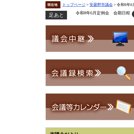
トップページ
>
安曇野市議会
> 令和8年
令和8年6月定例会 会期日程
足あと