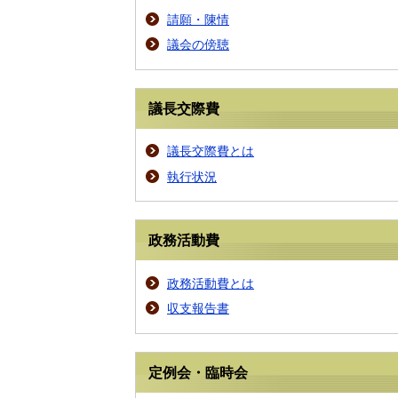
請願・陳情
議会の傍聴
議長交際費
議長交際費とは
執行状況
政務活動費
政務活動費とは
収支報告書
定例会・臨時会