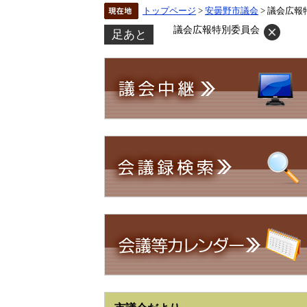
トップページ
>
安曇野市議会
> 議会広報
議会広報特別委員会
足あと