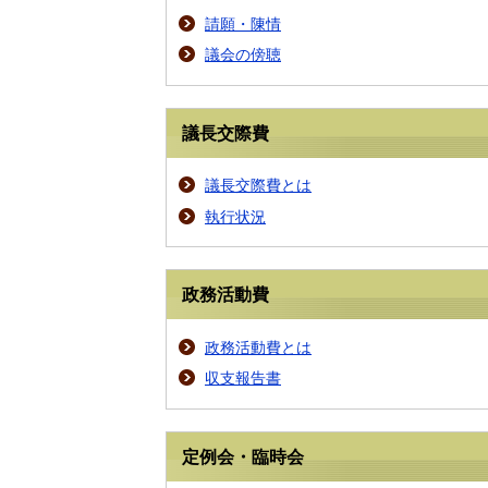
請願・陳情
議会の傍聴
議長交際費
議長交際費とは
執行状況
政務活動費
政務活動費とは
収支報告書
定例会・臨時会