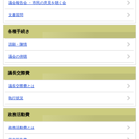
議会報告会 ・ 市民の意見を聴く会
文書質問
各種手続き
請願・陳情
議会の傍聴
議長交際費
議長交際費とは
執行状況
政務活動費
政務活動費とは