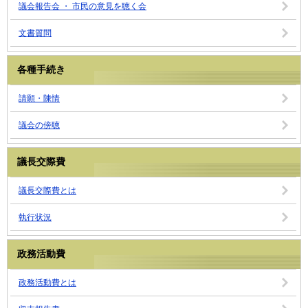
議会報告会 ・ 市民の意見を聴く会
文書質問
各種手続き
請願・陳情
議会の傍聴
議長交際費
議長交際費とは
執行状況
政務活動費
政務活動費とは