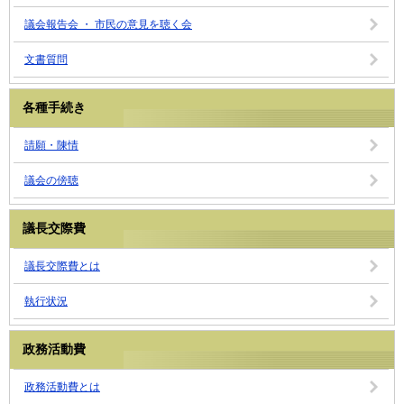
議会報告会 ・ 市民の意見を聴く会
文書質問
各種手続き
請願・陳情
議会の傍聴
議長交際費
議長交際費とは
執行状況
政務活動費
政務活動費とは