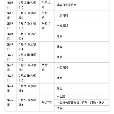
第16
3月13日(火曜
午前10
建設水道委員会
日
日）
時
第17
3月14日(水曜
午前10
一般質問
日
日）
時
第18
3月15日(木曜
午前10
一般質問
日
日）
時
第19
3月16日(金曜
休会
日
日)
第20
3月17日(土曜
休会
日
日)
第21
3月18日(日曜
休会
日
日）
第22
3月19日(月曜
午前10
一般質問
日
日）
時
第23
3月20日(火曜
休会
日
日）
第24
3月21日(水曜
休会
日
日)
本会議
第25
3月22日(木曜
午後2時
・委員長審査報告：質疑・討論・採決
日
日)
閉会