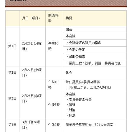
開議時
月日（曜日）
摘要
間
開会
本会議
・会議録署名議員の指名
2月26日(月曜
午前10
第1日
日）
時
・会期の決定
・諸般の報告
・議案上程：説明、質疑、委員会付託
2月27日(火曜
第2日
休会
日）
午前10
常任委員会4委員会開催
時
（3月補正予算、土地の取得地）
本会議
2月28日(水曜
第3日
・委員長審査報告
日）
午後3時
・質疑
・討論
・採決
3月1日(木曜
第4日
午前9時
新年度予算説明会（301大会議室）
日）