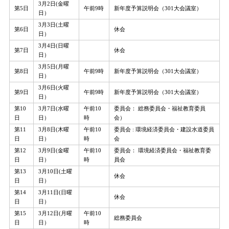
3月2日(金曜
第5日
午前9時
新年度予算説明会（301大会議室）
日）
3月3日(土曜
第6日
休会
日）
3月4日(日曜
第7日
休会
日）
3月5日(月曜
第8日
午前9時
新年度予算説明会（301大会議室）
日）
3月6日(火曜
第9日
午前9時
新年度予算説明会（301大会議室）
日）
第10
3月7日(水曜
午前10
委員会： 総務委員会・福祉教育委員
日
日）
時
会）
第11
3月8日(木曜
午前10
委員会 : 環境経済委員会・建設水道委員
日
日）
時
会
第12
3月9日(金曜
午前10
委員会： 環境経済委員会・福祉教育委
日
日）
時
員会
第13
3月10日(土曜
休会
日
日）
第14
3月11日(日曜
休会
日
日）
第15
3月12日(月曜
午前10
総務委員会
日
日）
時