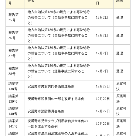
件名
結果
号
日
地方自治法第180条の規定による専決処分
報告第
12月2日
の報告について（自動車事故に関するこ
受理
35号
と）
地方自治法第180条の規定による専決処分
報告第
の報告について（自動車事故に関するこ
12月2日
受理
36号
と）
地方自治法第180条の規定による専決処分
報告第
の報告について（自動車事故に関するこ
12月2日
受理
37号
と）
地方自治法第180条の規定による専決処分
報告第
の報告について（道路事故に関するこ
12月2日
受理
38号
と）
議案第
原案可
安曇野市男女共同参画推進条例
12月22日
138号
決
議案第
原案可
安曇野市税条例の一部を改正する条例
12月22日
139号
決
議案第
原案可
安曇野市消防委員会条例
12月22日
140号
決
議案第
安曇野市児童クラブ利用者負担金条例の
原案可
12月22日
141号
一部を改正する条例
決
議案第
安曇野市温泉宿泊施設等の入浴料金改正
原案可