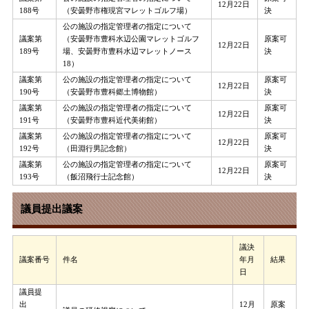
12月22日
188号
（安曇野市権現宮マレットゴルフ場）
決
公の施設の指定管理者の指定について
議案第
（安曇野市豊科水辺公園マレットゴルフ
原案可
12月22日
189号
場、安曇野市豊科水辺マレットノース
決
18）
議案第
公の施設の指定管理者の指定について
原案可
12月22日
190号
（安曇野市豊科郷土博物館）
決
議案第
公の施設の指定管理者の指定について
原案可
12月22日
191号
（安曇野市豊科近代美術館）
決
議案第
公の施設の指定管理者の指定について
原案可
12月22日
192号
（田淵行男記念館）
決
議案第
公の施設の指定管理者の指定について
原案可
12月22日
193号
（飯沼飛行士記念館）
決
議員提出議案
議決
議案番号
件名
年月
結果
日
議員提
出
12月
原案