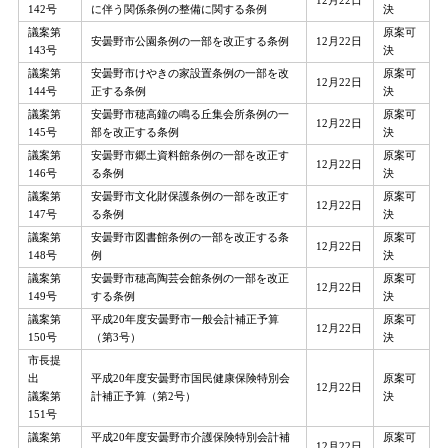
12月22日
142号
に伴う関係条例の整備に関する条例
決
議案第
原案可
安曇野市公園条例の一部を改正する条例
12月22日
143号
決
議案第
安曇野市けやきの家設置条例の一部を改
原案可
12月22日
144号
正する条例
決
議案第
安曇野市穂高鐘の鳴る丘集会所条例の一
原案可
12月22日
145号
部を改正する条例
決
議案第
安曇野市郷土資料館条例の一部を改正す
原案可
12月22日
146号
る条例
決
議案第
安曇野市文化財保護条例の一部を改正す
原案可
12月22日
147号
る条例
決
議案第
安曇野市図書館条例の一部を改正する条
原案可
12月22日
148号
例
決
議案第
安曇野市穂高陶芸会館条例の一部を改正
原案可
12月22日
149号
する条例
決
議案第
平成20年度安曇野市一般会計補正予算
原案可
12月22日
150号
（第3号）
決
市長提
出
平成20年度安曇野市国民健康保険特別会
原案可
12月22日
議案第
計補正予算（第2号）
決
151号
議案第
平成20年度安曇野市介護保険特別会計補
原案可
12月22日