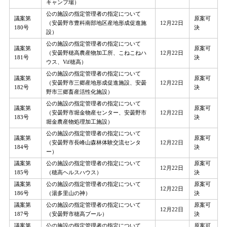
キャンプ場）
公の施設の指定管理者の指定について
議案第
原案可
（安曇野市豊科南部地区産地形成促進施
12月22日
180号
決
設）
公の施設の指定管理者の指定について
議案第
原案可
（安曇野穂高農産物加工所、こねこねハ
12月22日
181号
決
ウス、Vif穂高）
公の施設の指定管理者の指定について
議案第
原案可
（安曇野市三郷産地形成促進施設、安曇
12月22日
182号
決
野市三郷畜産活性化施設）
公の施設の指定管理者の指定について
議案第
原案可
（安曇野市堀金物産センター、安曇野市
12月22日
183号
決
堀金農産物処理加工施設）
公の施設の指定管理者の指定について
議案第
原案可
（安曇野市長峰山森林体験交流センタ
12月22日
184号
決
ー）
議案第
公の施設の指定管理者の指定について
原案可
12月22日
185号
（穂高ヘルスハウス）
決
議案第
公の施設の指定管理者の指定について
原案可
12月22日
186号
（湯多里山の神）
決
議案第
公の施設の指定管理者の指定について
原案可
12月22日
187号
（安曇野市穂高プール）
決
議案第
公の施設の指定管理者の指定について
原案可