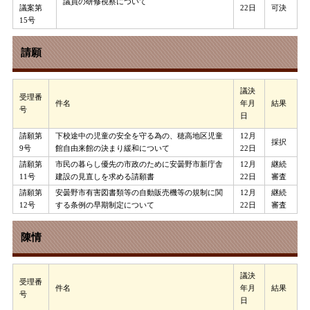
議員の研修視察について
議案第
22日
可決
15号
請願
議決
受理番
件名
年月
結果
号
日
請願第
下校途中の児童の安全を守る為の、穂高地区児童
12月
採択
9号
館自由来館の決まり緩和について
22日
請願第
市民の暮らし優先の市政のために安曇野市新庁舎
12月
継続
11号
建設の見直しを求める請願書
22日
審査
請願第
安曇野市有害図書類等の自動販売機等の規制に関
12月
継続
12号
する条例の早期制定について
22日
審査
陳情
議決
受理番
件名
年月
結果
号
日