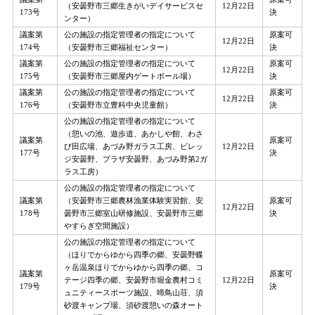
（安曇野市三郷生きがいデイサービスセ
12月22日
173号
決
ンター）
議案第
公の施設の指定管理者の指定について
原案可
12月22日
174号
（安曇野市三郷福祉センター）
決
議案第
公の施設の指定管理者の指定について
原案可
12月22日
175号
（安曇野市三郷屋内ゲートボール場）
決
議案第
公の施設の指定管理者の指定について
原案可
12月22日
176号
（安曇野市立豊科中央児童館）
決
公の施設の指定管理者の指定について
（憩いの池、遊歩道、あかしや館、わさ
議案第
原案可
び田広場、あづみ野ガラス工房、ビレッ
12月22日
177号
決
ジ安曇野、プラザ安曇野、あづみ野第2ガ
ラス工房）
公の施設の指定管理者の指定について
議案第
（安曇野市三郷農林漁業体験実習館、安
原案可
12月22日
178号
曇野市三郷室山研修施設、安曇野市三郷
決
やすらぎ空間施設）
公の施設の指定管理者の指定について
（ほりでからゆから四季の郷、安曇野蝶
ヶ岳温泉ほりでからゆから四季の郷、コ
議案第
原案可
テージ四季の郷、安曇野市堀金農村コミ
12月22日
179号
決
ュニティースポーツ施設、啼鳥山荘、須
砂渡キャンプ場、須砂渡憩いの森オート