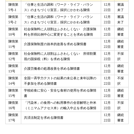
陳情第
「仕事と生活の調和（ワーク・ライフ・バラン
12月
審議
5号-1
ス）のまちづくり宣言」採択にかかわる陳情
22日
未了
陳情第
「仕事と生活の調和（ワーク・ライフ・バラン
12月
審議
5号-2
ス）のまちづくり宣言」採択にかかわる陳情
22日
未了
陳情第
社会保険料に人頭割はふさわしくない 介護保険
12月
継続
10号
料を所得比例中心に変更することを求める陳情
22日
審査
陳情第
12月
継続
介護保険制度の抜本的改善を求める陳情書
11号
22日
審査
陳情第
社会保険料に人頭割はふさわしくない 所得割重
12月
不採
12号
視の国保税（料）を求める陳情
22日
択
陳情第
12月
継続
介護労働者の処遇改善を求める陳情書
13号
22日
審査
陳情第
全国一斉学力テストの結果の未公表と来年以降の
12月
不採
14号
不参加を求める陳情書
22日
択
陳情第
学校給食に安心・安全な食材の使用を求める陳情
12月
継続
15号
書
22日
審査
陳情第
「汚染米」の食用への転用事件の全容解明と外米
12月
不採
16号
（ミニマムアクセス米）の輸入中止を求める陳情
22日
択
陳情第
12月
継続
共済法制定を求める陳情書
17号
22日
審査