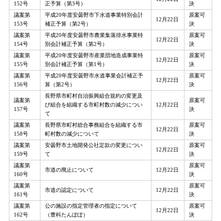
152号
正予算（第3号）
決
議案第
平成20年度安曇野市下水道事業特別会計
原案可
12月22日
153号
補正予算（第2号）
決
議案第
平成20年度安曇野市農業集落排水事業特
原案可
12月22日
154号
別会計補正予算（第2号）
決
議案第
平成20年度安曇野市産業団地造成事業特
原案可
12月22日
155号
別会計補正予算（第1号）
決
議案第
平成20年度安曇野市水道事業会計補正予
原案可
12月22日
156号
算（第2号）
決
長野県市町村自治振興組合規約の変更及
議案第
原案可
び組合を組織する市町村数の減少につい
12月22日
157号
決
て
議案第
長野県市町村総合事務組合を組織する市
原案可
12月22日
158号
町村数の減少について
決
議案第
安曇野市土地開発公社定款の変更につい
原案可
12月22日
159号
て
決
議案第
原案可
市道の廃止について
12月22日
160号
決
議案第
原案可
市道の認定について
12月22日
161号
決
議案第
公の施設の指定管理者の指定について
原案可
12月22日
162号
（豊科たんぽぽ）
決