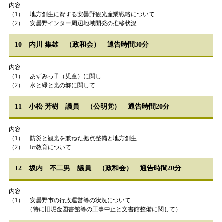
内容
（1） 地方創生に資する安曇野観光産業戦略について
（2） 安曇野インター周辺地域開発の推移状況
10 内川 集雄 （政和会） 通告時間30分
内容
（1） あずみっ子（児童）に関し
（2） 水と緑と光の郷に関して
11 小松 芳樹 議員 （公明党） 通告時間20分
内容
（1） 防災と観光を兼ねた拠点整備と地方創生
（2） Ict教育について
12 坂内 不二男 議員 （政和会） 通告時間20分
内容
（1） 安曇野市の行政運営等の状況について
（特に旧堀金図書館等の工事中止と文書館整備に関して）