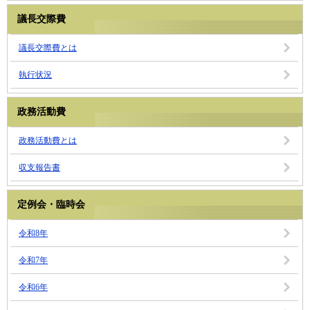
議長交際費
議長交際費とは
執行状況
政務活動費
政務活動費とは
収支報告書
定例会・臨時会
令和8年
令和7年
令和6年