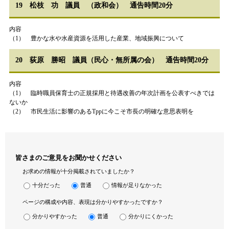
19 松枝 功 議員 （政和会） 通告時間20分
内容
（1） 豊かな水や水産資源を活用した産業、地域振興について
20 荻原 勝昭 議員（民心・無所属の会） 通告時間20分
内容
（1） 臨時職員保育士の正規採用と待遇改善の年次計画を公表すべきでは
ないか
（2） 市民生活に影響のあるTppに今こそ市長の明確な意思表明を
皆さまのご意見をお聞かせください
お求めの情報が十分掲載されていましたか？
十分だった
普通
情報が足りなかった
ページの構成や内容、表現は分かりやすかったですか？
分かりやすかった
普通
分かりにくかった