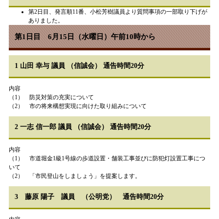
第2日目、発言順11番、小松芳樹議員より質問事項の一部取り下げが
ありました。
第1日目 6月15日（水曜日）午前10時から
1 山田 幸与 議員 （信誠会） 通告時間20分
内容
（1） 防災対策の充実について
（2） 市の将来構想実現に向けた取り組みについて
2 一志 信一郎 議員 （信誠会） 通告時間20分
内容
（1） 市道堀金1級1号線の歩道設置・舗装工事並びに防犯灯設置工事につ
いて
（2） 「市民登山をしましょう」を提案します。
3 藤原 陽子 議員 （公明党） 通告時間20分