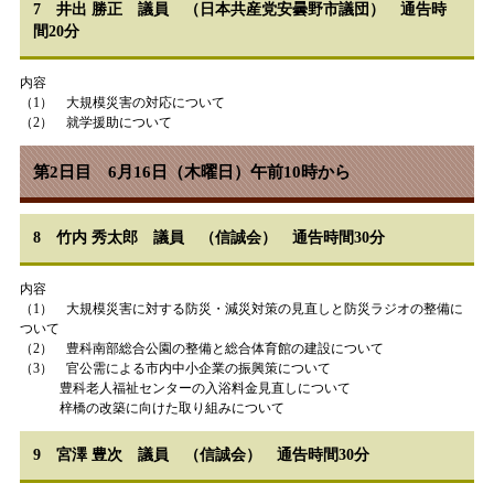
7 井出 勝正 議員 （日本共産党安曇野市議団） 通告時
間20分
内容
（1） 大規模災害の対応について
（2） 就学援助について
第2日目 6月16日（木曜日）午前10時から
8 竹内 秀太郎 議員 （信誠会） 通告時間30分
内容
（1） 大規模災害に対する防災・減災対策の見直しと防災ラジオの整備に
ついて
（2） 豊科南部総合公園の整備と総合体育館の建設について
（3） 官公需による市内中小企業の振興策について
豊科老人福祉センターの入浴料金見直しについて
梓橋の改築に向けた取り組みについて
9 宮澤 豊次 議員 （信誠会） 通告時間30分