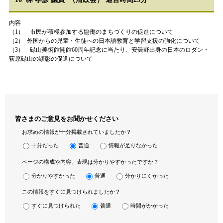
内容
（1） 市民が積極参加する協働のまちづくりの促進について
（2） 外国からの児童・生徒への日本語教育と学習支援の強化について
（3） 碌山美術館開館60周年記念に当たり、安曇野出身の日本のロダン・
荻原碌山の顕彰の促進について
皆さまのご意見をお聞かせください
お求めの情報が十分掲載されていましたか？
十分だった
普通
情報が足りなかった
ページの構成や内容、表現は分かりやすかったですか？
分かりやすかった
普通
分かりにくかった
この情報をすぐに見つけられましたか？
すぐに見つけられた
普通
時間がかかった