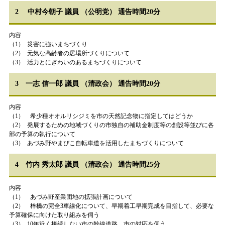
2 中村今朝子 議員 （公明党） 通告時間20分
内容
（1） 災害に強いまちづくり
（2） 元気な高齢者の居場所づくりについて
（3） 活力とにぎわいのあるまちづくりについて
3 一志 信一郎 議員 （清政会） 通告時間20分
内容
（1） 希少種オオルリシジミを市の天然記念物に指定してはどうか
（2） 発展するための地域づくりの市独自の補助金制度等の創設等並びに各
部の予算の執行について
（3） あづみ野やまびこ自転車道を活用したまちづくりについて
4 竹内 秀太郎 議員 （清政会） 通告時間25分
内容
（1） あづみ野産業団地の拡張計画について
（2） 梓橋の完全3車線化について、早期着工早期完成を目指して、必要な
予算確保に向けた取り組みを伺う
（3） 10年近く接続しない市の幹線道路、市の対応を伺う