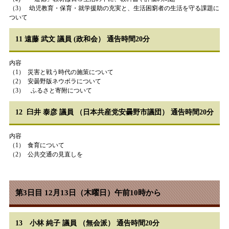
（3） 幼児教育・保育・就学援助の充実と、生活困窮者の生活を守る課題に
ついて
11 遠藤 武文 議員 (政和会） 通告時間20分
内容
（1） 災害と戦う時代の施策について
（2） 安曇野版ネウボラについて
（3） ふるさと寄附について
12 臼井 泰彦 議員 （日本共産党安曇野市議団） 通告時間20分
内容
（1） 食育について
（2） 公共交通の見直しを
第3日目 12月13日（木曜日）午前10時から
13 小林 純子 議員 （無会派） 通告時間20分