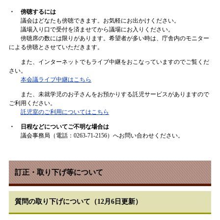
・ 傍聴するには
議会はどなたも傍聴できます。お気軽にお出かけください。
議場入り口で受付を済ませてから議場にお入りください。
傍聴席の数には限りがあります。希望者が多い時は、庁舎内のモニター
による傍聴とさせていただきます。
また、インターネットでもライブ中継をおこなっていますのでご覧くだ
さい。
本会議ライブ中継はこちら
また、未就学児のお子さんをお預かりする託児サービスがありますので
ご利用ください。
託児室のご利用についてはこちら
・ 日程などについてご不明な場合は
議会事務局（電話：0263-71-2156）へお問い合わせください。
訂正・取り下げ等について
質問の取り下げについて（12月6日更新）