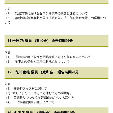
内容
（1） 安曇野市におけるゼロ予算事業の展開と課題について
（2） 無料低額診療事業と国保法第44条の「一部負担金免除」の運用につ
いて
14 松枝 功 議員 （政和会） 通告時間20分
内容
（1） 長峰荘の廃止条例と民間譲渡に向けた取り組みについて
（2） 地下水の保全と活用の取り組みについて
15 内川 集雄 議員 （政和会） 通告時間20分
内容
（1） 安曇野スイス村に関して
（2) 大切にしたい。働くこと休むことの環境を。
（3） 童謡祭りでつなぐ友好都市のさらなる深化を
（4） 「豊科解放館」廃止について
16 林 孝彦 議員 （清政会） 通告時間25分