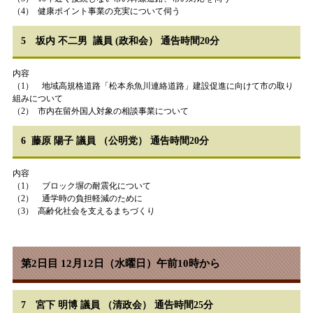
（4） 健康ポイント事業の充実について伺う
5 坂内 不二男 議員 (政和会） 通告時間20分
内容
（1） 地域高規格道路「松本糸魚川連絡道路」建設促進に向けて市の取り
組みについて
（2） 市内在留外国人対象の相談事業について
6 藤原 陽子 議員 （公明党） 通告時間20分
内容
（1） ブロック塀の耐震化について
（2） 通学時の負担軽減のために
（3） 高齢化社会を支えるまちづくり
第2日目 12月12日（水曜日）午前10時から
7 宮下 明博 議員 （清政会） 通告時間25分