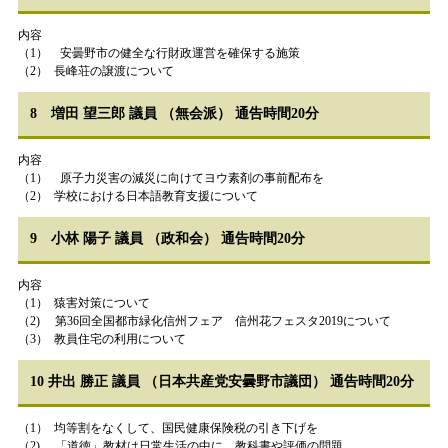
内容
（1） 安曇野市の健全な行財政運営を確保する施策
（2） 長峰荘の譲渡について
8 増田 望三郎 議員 （無会派） 通告時間20分
内容
（1） 原子力災害の減災に向けてヨウ素剤の事前配布を
（2） 学校における日本語教育支援について
9 小林 陽子 議員 （政和会） 通告時間20分
内容
（1） 猿害対策について
（2) 第36回全国都市緑化信州フェア 信州花フェスタ2019について
（3） 教員住宅の利用について
10 井出 勝正 議員 （日本共産党安曇野市議団） 通告時間20分
（1） 均等割をなくして、国民健康保険税の引き下げを
（2) 「道徳」教材は日常生活の中に、教科書や評価の問題