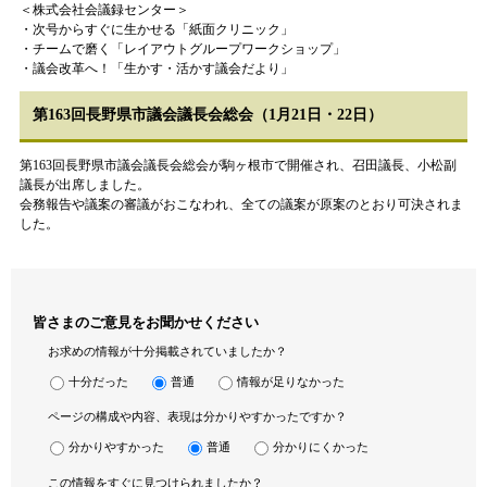
＜株式会社会議録センター＞
・次号からすぐに生かせる「紙面クリニック」
・チームで磨く「レイアウトグループワークショップ」
・議会改革へ！「生かす・活かす議会だより」
第163回長野県市議会議長会総会（1月21日・22日）
第163回長野県市議会議長会総会が駒ヶ根市で開催され、召田議長、小松副
議長が出席しました。
会務報告や議案の審議がおこなわれ、全ての議案が原案のとおり可決されま
した。
皆さまのご意見をお聞かせください
お求めの情報が十分掲載されていましたか？
十分だった
普通
情報が足りなかった
ページの構成や内容、表現は分かりやすかったですか？
分かりやすかった
普通
分かりにくかった
この情報をすぐに見つけられましたか？