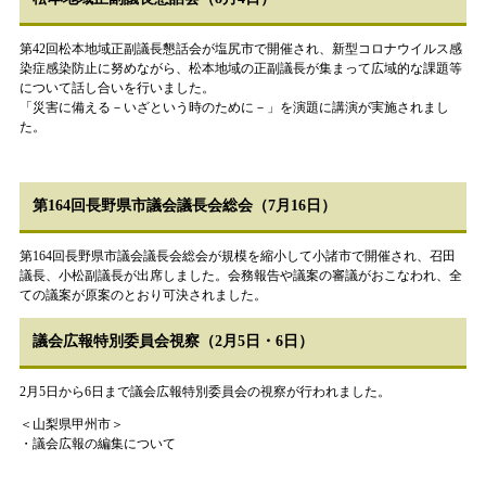
第42回松本地域正副議長懇話会が塩尻市で開催され、新型コロナウイルス感
染症感染防止に努めながら、松本地域の正副議長が集まって広域的な課題等
について話し合いを行いました。
「災害に備える－いざという時のために－」を演題に講演が実施されまし
た。
第164回長野県市議会議長会総会（7月16日）
第164回長野県市議会議長会総会が規模を縮小して小諸市で開催され、召田
議長、小松副議長が出席しました。会務報告や議案の審議がおこなわれ、全
ての議案が原案のとおり可決されました。
議会広報特別委員会視察（2月5日・6日）
2月5日から6日まで議会広報特別委員会の視察が行われました。
＜山梨県甲州市＞
・議会広報の編集について