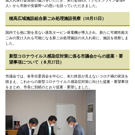
成人式実行委員会の協力をいただき、実行委員8人（うちオンライン参加4
人）から市政や安曇野への思いを語っていただきました。
穂高広域施設組合新ごみ処理施設視察（10月15日）
国内でも他に類を見ない蒸気タービン発電機が導入され、新たに可燃性粗大
ごみの受け入れも可能になる新ごみ処理施設の火入れ前に、施設を視察しま
した。
新型コロナウイルス感染症対策に係る市議会からの提案・要
望事項について（８月27日）
市議会では、各常任委員会を中心に、未だ終息が見えないコロナ禍の状況を
踏まえ、これからの新型コロナウイルス感染症対策に向けた提案・要望事項
をまとめ、市長に別紙のとおり提案・要望しました。