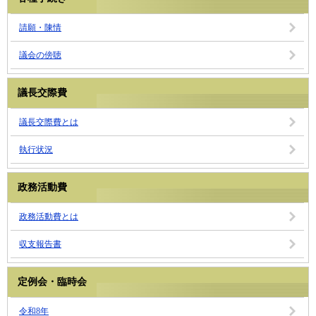
請願・陳情
議会の傍聴
議長交際費
議長交際費とは
執行状況
政務活動費
政務活動費とは
収支報告書
定例会・臨時会
令和8年