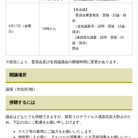
【本会議】
委員会審査報告：質疑・討論・採
決
9月17日（金曜
（追加議案等：説明・質疑・討論・
10時から
日）
採決）
（議員提出議案：説明・質疑・討
論・採決）
閉会
※状況により、委員会及び全員協議会の開催時間に変更があります。
開議場所
議場（市役所3階）
傍聴するには
議会はどなたでも傍聴できますが、新型コロナウイルス感染症拡大防止のた
め、下記の点にご配慮をお願い申し上げます。
マスク等の着用にご協力をお願いいたします。
傍聴席に入る前に、アルコール消毒液による手指消毒をお願いいたし