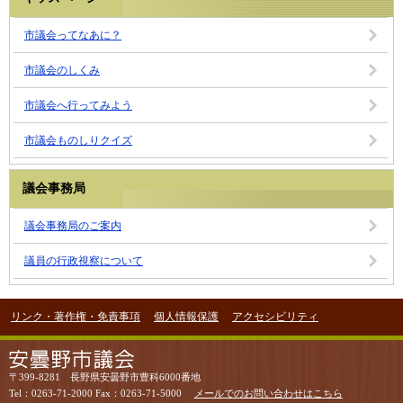
市議会ってなあに？
市議会のしくみ
市議会へ行ってみよう
市議会ものしりクイズ
議会事務局
議会事務局のご案内
議員の行政視察について
リンク・著作権・免責事項
個人情報保護
アクセシビリティ
〒399-8281 長野県安曇野市豊科6000番地
Tel：0263-71-2000 Fax：0263-71-5000
メールでのお問い合わせはこちら