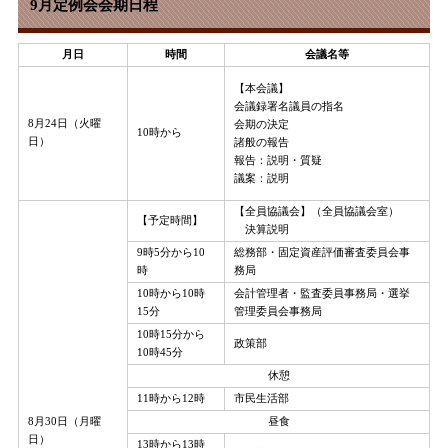
9月定例会会期日程
月日
時間
会議名等
【本会議】
会議録署名議員の指名
8月24日（火曜
会期の決定
10時から
日）
諸般の報告
報告：説明・質疑
議案：説明
【全員協議会】（全員協議会室）
【予定時間】
決算説明
9時5分から10
総務部・固定資産評価審査委員会事
時
務局
10時から10時
会計管理者・監査委員事務局・選挙
15分
管理委員会事務局
10時15分から
政策部
10時45分
休憩
11時から12時
市民生活部
8月30日（月曜
昼食
日）
13時から13時