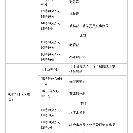
財政部
40分
13時40分から
福祉部
14時20分
14時20分から
農林部・農業委員会事務局
15時5分
休憩
15時20分から
教育部
16時20分
16時20分から
都市建設部
16時50分
【全員協議会】（全員協議会室）
【予定時間】
決算説明
9時5分から9時
保健医療部
55分
9時55分から10
商工観光部
8月31日（火曜
時55分
日）
休憩
11時10分から
上下水道部
11時50分
11時50分から
議会事務局・公平委員会事務局
12時5分