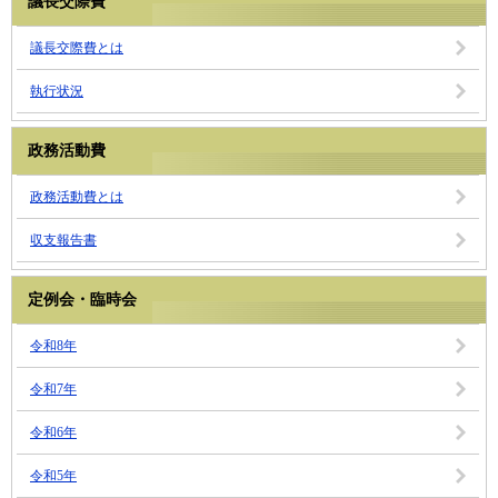
議長交際費
議長交際費とは
執行状況
政務活動費
政務活動費とは
収支報告書
定例会・臨時会
令和8年
令和7年
令和6年
令和5年