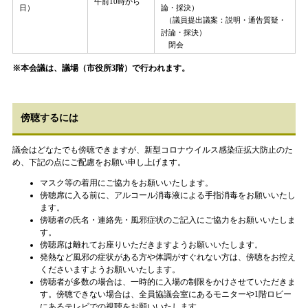
午前10時から
日）
論・採決）
（議員提出議案：説明・通告質疑・
討論・採決）
閉会
※本会議は、議場（市役所3階）で行われます。
傍聴するには
議会はどなたでも傍聴できますが、新型コロナウイルス感染症拡大防止のた
め、下記の点にご配慮をお願い申し上げます。
マスク等の着用にご協力をお願いいたします。
傍聴席に入る前に、アルコール消毒液による手指消毒をお願いいたし
ます。
傍聴者の氏名・連絡先・風邪症状のご記入にご協力をお願いいたしま
す。
傍聴席は離れてお座りいただきますようお願いいたします。
発熱など風邪の症状がある方や体調がすぐれない方は、傍聴をお控え
くださいますようお願いいたします。
傍聴者が多数の場合は、一時的に入場の制限をかけさせていただきま
す。傍聴できない場合は、全員協議会室にあるモニターや1階ロビー
にあるテレビでの視聴をお願いいたします。