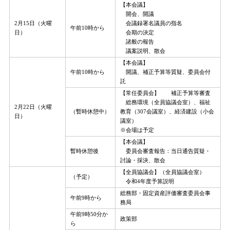
【本会議】
開会、開議
2月15日（火曜
会議録署名議員の指名
午前10時から
日）
会期の決定
諸般の報告
議案説明、散会
【本会議】
午前10時から
開議、補正予算等質疑、委員会付
託
【常任委員会】 補正予算等審査
総務環境（全員協議会室）、福祉
2月22日（火曜
（暫時休憩中）
教育（307会議室）、経済建設（小会
日）
議室）
※会場は予定
【本会議】
暫時休憩後
委員会審査報告：当日通告質疑・
討論・採決、散会
【全員協議会】（全員協議会室）
（予定）
令和4年度予算説明
総務部・固定資産評価審査委員会事
午前9時から
務局
午前9時50分か
政策部
ら