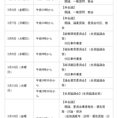
開議、一般質問、散会
【本会議】
3月4日（金曜日）
午前10時から
開議、一般質問、散会
【本会議】
3月7日（月曜日）
午前10時から
開議、議案質疑、委員会付託、散
会
【総務環境委員会】（全員協議会
3月8日（火曜日）
午前9時から
室）
付託事件審査
【福祉教育委員会】（全員協議会
3月9日（水曜日）
午前9時から
室）
付託事件審査
【経済建設委員会】（全員協議会
3月10日（木曜
午前9時から
室）
日）
付託事件審査
午後1時30分か
【議会運営委員会】（全員協議会
ら
室）
3月15日（火曜
日）
午後2時30分か
【全員協議会】(全員協議会室）
ら
【本会議】
開議、委員会審査報告：通告質
疑・討論・採決
3月18日（金曜
（追加議案等：説明・通告質疑・討