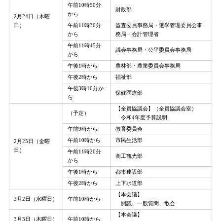
午前10時50分
財政部
から
2月24日（木曜
日）
午前11時30分
監査委員事務局・選挙管理委員会事
から
務局・会計管理者
午前11時45分
議会事務局・公平委員会事務局
から
午後1時から
農林部・農業委員会事務局
午後2時から
福祉部
午後3時10分か
保健医療部
ら
【全員協議会】（全員協議会室）
（予定）
令和4年度予算説明
午前9時から
教育委員会
午前10時から
市民生活部
2月25日（金曜
日）
午前11時20分
商工観光部
から
午後1時から
都市建設部
午後2時から
上下水道部
【本会議】
3月2日（水曜日）
午前10時から
開議、一般質問、散会
【本会議】
3月3日（木曜日）
午前10時から