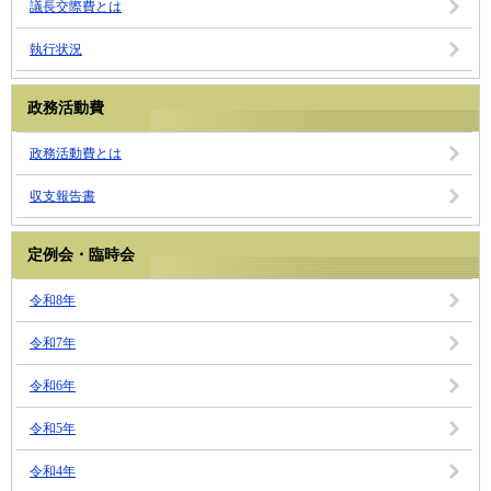
議長交際費とは
執行状況
政務活動費
政務活動費とは
収支報告書
定例会・臨時会
令和8年
令和7年
令和6年
令和5年
令和4年