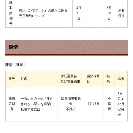
議
案
3月
3月
排水ポンプ車（8t）の購入に係る
原案
第
18
18
売買契約について
可決
46
日
日
号
陳情
陳情（継続）
付託委員会
議決等月
結
番号
件名
備考
及び審査結果
日
果
1回
陳情
総務環境委員
不
一票の重み＝命「生か
目：
第13
会
3月18日
採
されない票」を選挙に
12月
号
不採択
択
反映するには
定例
会