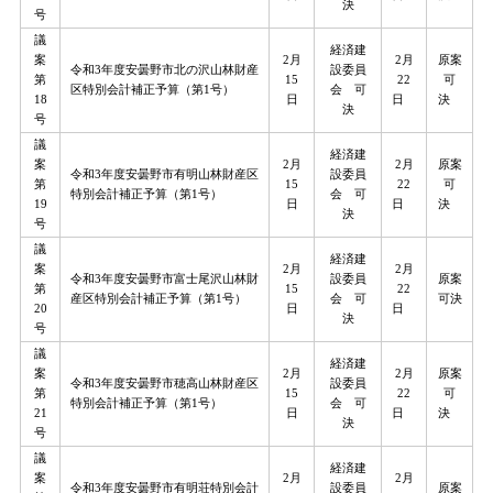
決
号
議
経済建
案
2月
2月
原案
令和3年度安曇野市北の沢山林財産
設委員
第
15
22
可
区特別会計補正予算（第1号）
会 可
18
日
日
決
決
号
議
経済建
案
2月
2月
原案
令和3年度安曇野市有明山林財産区
設委員
第
15
22
可
特別会計補正予算（第1号）
会 可
19
日
日
決
決
号
議
経済建
案
2月
2月
令和3年度安曇野市富士尾沢山林財
設委員
原案
第
15
22
産区特別会計補正予算（第1号）
会 可
可決
20
日
日
決
号
議
経済建
案
2月
2月
原案
令和3年度安曇野市穂高山林財産区
設委員
第
15
22
可
特別会計補正予算（第1号）
会 可
21
日
日
決
決
号
議
経済建
案
2月
2月
令和3年度安曇野市有明荘特別会計
設委員
原案