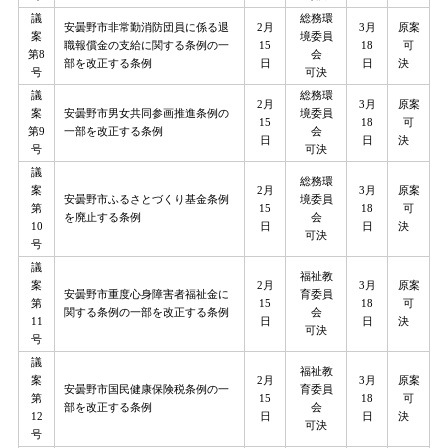
議
総務環
安曇野市非常勤消防団員に係る退
2月
3月
原案
案
境委員
職報償金の支給に関する条例の一
15
18
可
第8
会
部を改正する条例
日
日
決
号
可決
議
総務環
2月
3月
原案
案
安曇野市男女共同参画推進条例の
境委員
15
18
可
第9
一部を改正する条例
会
日
日
決
号
可決
議
総務環
案
2月
3月
原案
安曇野市ふるさとづくり基金条例
境委員
第
15
18
可
を廃止する条例
会
10
日
日
決
可決
号
議
福祉教
案
2月
3月
原案
安曇野市重度心身障害者福祉金に
育委員
第
15
18
可
関する条例の一部を改正する条例
会
11
日
日
決
可決
号
議
福祉教
案
2月
3月
原案
安曇野市国民健康保険税条例の一
育委員
第
15
18
可
部を改正する条例
会
12
日
日
決
可決
号