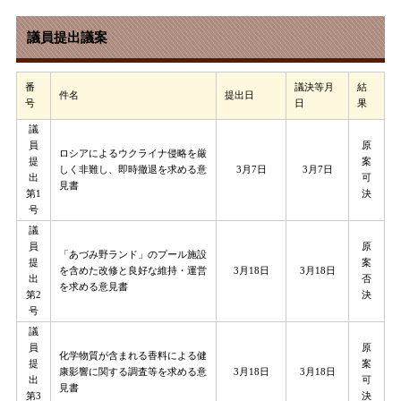
議員提出議案
番
議決等月
結
件名
提出日
号
日
果
議
員
原
ロシアによるウクライナ侵略を厳
提
案
しく非難し、即時撤退を求める意
3月7日
3月7日
出
可
見書
第1
決
号
議
員
原
「あづみ野ランド」のプール施設
提
案
を含めた改修と良好な維持・運営
3月18日
3月18日
出
否
を求める意見書
第2
決
号
議
員
原
化学物質が含まれる香料による健
提
案
康影響に関する調査等を求める意
3月18日
3月18日
出
可
見書
第3
決