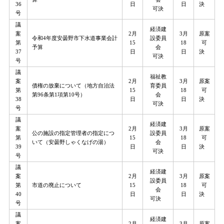
36
日
日
決
可決
号
議
経済建
案
2月
3月
原案
令和4年度安曇野市下水道事業会計
設委員
第
15
18
可
予算
会
37
日
日
決
可決
号
議
福祉教
案
2月
3月
原案
債権の放棄について（地方自治法
育委員
第
15
18
可
第96条第1項第10号）
会
38
日
日
決
可決
号
議
経済建
案
2月
3月
原案
公の施設の指定管理者の指定につ
設委員
第
15
18
可
いて（安曇野しゃくなげの湯）
会
39
日
日
決
可決
号
議
経済建
案
2月
3月
原案
設委員
第
市道の廃止について
15
18
可
会
40
日
日
決
可決
号
議
経済建
案
2月
3月
原案