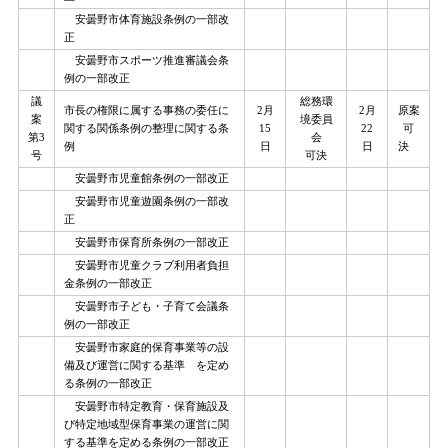
安曇野市体育施設条例の一部改
正
安曇野市スポーツ推進審議会条
例の一部改正
議
総務環
市長の権限に属する事務の委任に
2月
2月
原案
案
境委員
関する関係条例の整理に関する条
15
22
可
第3
会
例
日
日
決
号
可決
安曇野市児童館条例の一部改正
安曇野市児童遊園条例の一部改
正
安曇野市保育所条例の一部改正
安曇野市児童クラブ利用者負担
金条例の一部改正
安曇野市子ども・子育て会議条
例の一部改正
安曇野市家庭的保育事業等の設
備及び運営に関する基準 を定め
る条例の一部改正
安曇野市特定教育・保育施設及
び特定地域型保育事業の運営に関
する基準を定める条例の一部改正