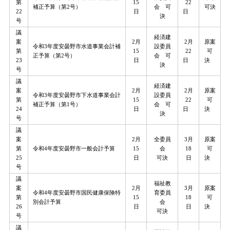
第
15
22
補正予算（第2号）
会 可
可決
22
日
日
決
号
議
経済建
案
2月
2月
原案
令和3年度安曇野市水道事業会計補
設委員
第
15
22
可
正予算（第2号）
会 可
23
日
日
決
決
号
議
経済建
案
2月
2月
原案
令和3年度安曇野市下水道事業会計
設委員
第
15
22
可
補正予算（第1号）
会 可
24
日
日
決
決
号
議
案
2月
全委員
3月
原案
第
令和4年度安曇野市一般会計予算
15
会
18
可
25
日
可決
日
決
号
議
福祉教
案
2月
3月
原案
令和4年度安曇野市国民健康保険特
育委員
第
15
18
可
別会計予算
会
26
日
日
決
可決
号
議