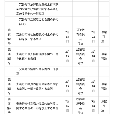
安曇野市放課後児童健全育成事
業の設備及び運営に関する基準を
定める条例の一部改正
安曇野市立認定こども園条例の
一部改正
議
福祉教
2月
2月
原案
案
安曇野市福祉医療費給付金条例の
育委員
15
22
可
第4
一部を改正する条例
会
日
日
決
号
可決
議
総務環
2月
3月
案
安曇野市個人情報保護条例の一部
境委員
原案
15
18
第5
を改正する条例
会
可決
日
日
号
可決
安曇野市情報公開条例の一部改
正
議
総務環
2月
3月
案
安曇野市職員の育児休業等に関す
境委員
原案
15
18
第6
る条例の一部を改正する条例
会
可決
日
日
号
可決
議
総務環
2月
3月
原案
案
安曇野市特別職の職員の給与等に
境委員
15
18
可
第7
関する条例の一部を改正する条例
会
日
日
決
号
可決