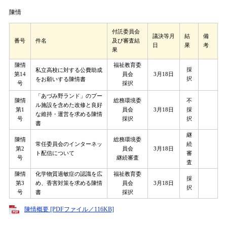
陳情
付託委員会
議決等月
結
備
番号
件名
及び審査結
日
果
考
果
陳情
福祉教育委
採
私立高校に対する公費助成
第14
員会
3月18日
択
をお願いする陳情書
号
採択
「あづみ野ランド」のプー
陳情
総務環境委
不
ル施設を含めた改修と良好
第1
員会
3月18日
採
な維持・運営を求める陳情
号
採択
択
書
継
陳情
総務環境委
常任委員会のインターネッ
続
第2
員会
3月18日
ト配信について
審
号
継続審査
査
陳情
化学物質過敏症の認識を広
福祉教育委
採
第3
め、香害対策を求める陳情
員会
3月18日
択
号
書
採択
陳情概要 [PDFファイル／116KB]