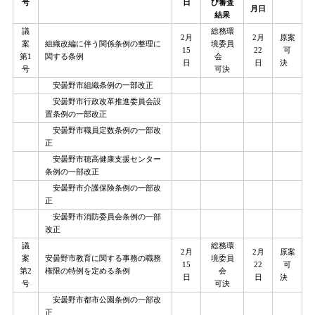
号
日
び審査
月日
結果
議
総務環
2月
2月
原案
案
組織改編に伴う関係条例の整理に
境委員
15
22
可
第1
関する条例
会
日
日
決
号
可決
安曇野市組織条例の一部改正
安曇野市行政改革推進委員会設
置条例の一部改正
安曇野市職員定数条例の一部改
正
安曇野市穂高健康支援センター
条例の一部改正
安曇野市介護保険条例の一部改
正
安曇野市消防委員会条例の一部
改正
議
総務環
2月
2月
原案
案
安曇野市教育に関する事務の職務
境委員
15
22
可
第2
権限の特例を定める条例
会
日
日
決
号
可決
安曇野市都市公園条例の一部改
正