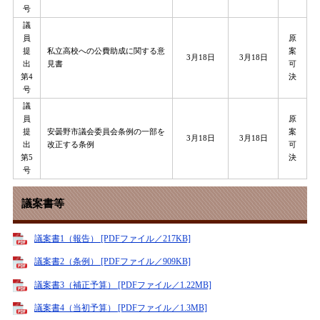
号
議
員
原
提
私立高校への公費助成に関する意
案
3月18日
3月18日
出
見書
可
第4
決
号
議
員
原
提
安曇野市議会委員会条例の一部を
案
3月18日
3月18日
出
改正する条例
可
第5
決
号
議案書等
議案書1（報告） [PDFファイル／217KB]
議案書2（条例） [PDFファイル／909KB]
議案書3（補正予算） [PDFファイル／1.22MB]
議案書4（当初予算） [PDFファイル／1.3MB]