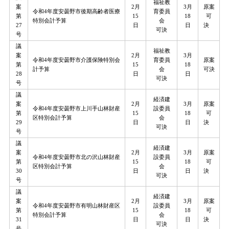
福祉教
案
2月
3月
原案
令和4年度安曇野市後期高齢者医療
育委員
第
15
18
可
特別会計予算
会
27
日
日
決
可決
号
議
福祉教
案
2月
3月
令和4年度安曇野市介護保険特別会
育委員
原案
第
15
18
計予算
会
可決
28
日
日
可決
号
議
経済建
案
2月
3月
原案
令和4年度安曇野市上川手山林財産
設委員
第
15
18
可
区特別会計予算
会
29
日
日
決
可決
号
議
経済建
案
2月
3月
原案
令和4年度安曇野市北の沢山林財産
設委員
第
15
18
可
区特別会計予算
会
30
日
日
決
可決
号
議
経済建
案
2月
3月
原案
令和4年度安曇野市有明山林財産区
設委員
第
15
18
可
特別会計予算
会
31
日
日
決
可決
号