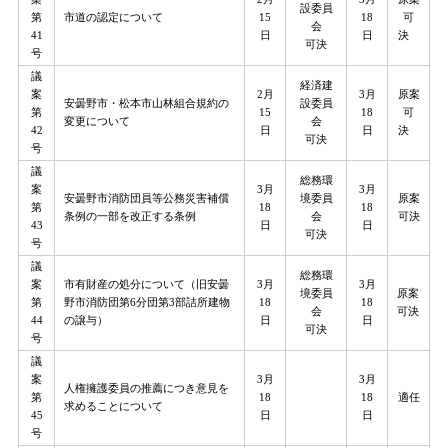
設委員
第
市道の認定について
15
18
可
会
41
日
日
決
可決
号
議
経済建
案
2月
3月
原案
安曇野市・松本市山林組合規約の
設委員
第
15
18
可
変更について
会
42
日
日
決
可決
号
議
総務環
案
3月
3月
安曇野市消防団員等公務災害補償
境委員
原案
第
18
18
条例の一部を改正する条例
会
可決
43
日
日
可決
号
議
総務環
案
市有財産の処分について（旧安曇
3月
3月
境委員
原案
第
野市消防団第6分団第3部詰所建物
18
18
会
可決
44
の譲与）
日
日
可決
号
議
案
3月
3月
人権擁護委員の推薦につき意見を
第
18
18
適任
求めることについて
45
日
日
号