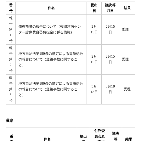
番
提出
議決等
件名
結果
号
日
月日
報
告
債権放棄の報告について（夜間急病セン
2月
2月15
第
受理
ター診療費自己負担金に係る債権）
15日
日
1
号
報
告
地方自治法第180条の規定による専決処分
2月
2月15
第
の報告について（道路事故に関するこ
受理
15日
日
2
と）
号
報
告
地方自治法第180条の規定による専決処分
3月
3月18
第
の報告について（道路事故に関するこ
受理
18日
日
3
と）
号
議案
付託委
議決
番
提出
員会及
件名
等
結果