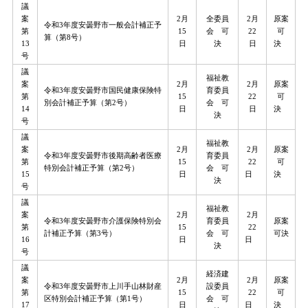
議
案
2月
全委員
2月
原案
令和3年度安曇野市一般会計補正予
第
15
会 可
22
可
算（第8号）
13
日
決
日
決
号
議
福祉教
案
2月
2月
原案
令和3年度安曇野市国民健康保険特
育委員
第
15
22
可
別会計補正予算（第2号）
会 可
14
日
日
決
決
号
議
福祉教
案
2月
2月
原案
令和3年度安曇野市後期高齢者医療
育委員
第
15
22
可
特別会計補正予算（第2号）
会 可
15
日
日
決
決
号
議
福祉教
案
2月
2月
令和3年度安曇野市介護保険特別会
育委員
原案
第
15
22
計補正予算（第3号）
会 可
可決
16
日
日
決
号
議
経済建
案
2月
2月
原案
令和3年度安曇野市上川手山林財産
設委員
第
15
22
可
区特別会計補正予算（第1号）
会 可
17
日
日
決