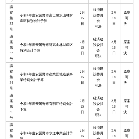
議
経済建
案
2月
3月
原案
令和4年度安曇野市富士尾沢山林財
設委員
第
15
18
可
産区特別会計予算
会
32
日
日
決
可決
号
議
経済建
案
2月
3月
原案
令和4年度安曇野市穂高山林財産区
設委員
第
15
18
可
特別会計予算
会
33
日
日
決
可決
号
議
経済建
案
2月
3月
原案
令和4年度安曇野市産業団地造成事
設委員
第
15
18
可
業特別会計予算
会
34
日
日
決
可決
号
議
経済建
案
2月
3月
原案
令和4年度安曇野市有明荘特別会計
設委員
第
15
18
可
予算
会
35
日
日
決
可決
号
議
経済建
案
2月
3月
原案
令和4年度安曇野市水道事業会計予
設委員
第
15
18
可
算
会