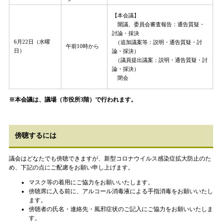
【本会議】
開議、委員会審査報告：通告質疑・
討論・採決
6月22日（水曜
（追加議案等：説明・通告質疑・討
午前10時から
日）
論・採決）
（議員提出議案：説明・通告質疑・討
論・採決）
閉会
※本会議は、議場（市役所3階）で行われます。
傍聴するには
議会はどなたでも傍聴できますが、新型コロナウイルス感染症拡大防止のた
め、下記の点にご配慮をお願い申し上げます。
マスク等の着用にご協力をお願いいたします。
傍聴席に入る前に、アルコール消毒液による手指消毒をお願いいたし
ます。
傍聴者の氏名・連絡先・風邪症状のご記入にご協力をお願いいたしま
す。