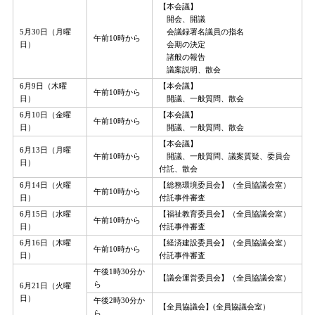
【本会議】
開会、開議
5月30日（月曜
会議録署名議員の指名
午前10時から
日）
会期の決定
諸般の報告
議案説明、散会
6月9日（木曜
【本会議】
午前10時から
日）
開議、一般質問、散会
6月10日（金曜
【本会議】
午前10時から
日）
開議、一般質問、散会
【本会議】
6月13日（月曜
午前10時から
開議、一般質問、議案質疑、委員会
日）
付託、散会
6月14日（火曜
【総務環境委員会】（全員協議会室）
午前10時から
日）
付託事件審査
6月15日（水曜
【福祉教育委員会】（全員協議会室）
午前10時から
日）
付託事件審査
6月16日（木曜
【経済建設委員会】（全員協議会室）
午前10時から
日）
付託事件審査
午後1時30分か
【議会運営委員会】（全員協議会室）
ら
6月21日（火曜
日）
午後2時30分か
【全員協議会】(全員協議会室）
ら