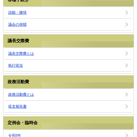
請願・陳情
議会の傍聴
議長交際費
議長交際費とは
執行状況
政務活動費
政務活動費とは
収支報告書
定例会・臨時会
令和8年