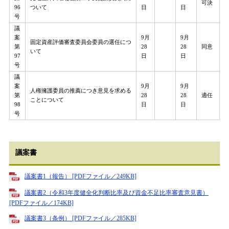
可決
96
ついて
日
日
号
議
案
9月
9月
固定資産評価審査委員会委員の選任につ
第
28
28
同意
いて
97
日
日
号
議
案
9月
9月
人権擁護委員の推薦につき意見を求める
第
28
28
適任
ことについて
98
日
日
号
議案書
議案書1（報告） [PDFファイル／249KB]
議案書2（令和3年度健全化判断比率及び資金不足比率審査意見書）
[PDFファイル／174KB]
議案書3（条例） [PDFファイル／285KB]