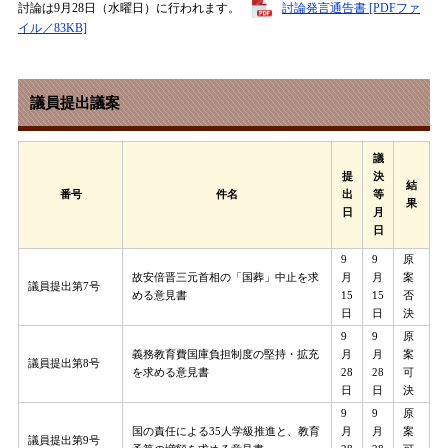
討論は9月28日（水曜日）に行われます。
討論発言通告書 [PDFファ
イル／83KB]
議員提出議案
議
提
決
結
番号
件名
出
等
果
日
月
日
9
9
原
故安倍晋三元首相の「国葬」中止を求
月
月
案
議員提出第7号
める意見書
15
15
否
日
日
決
9
9
原
義務教育費国庫負担制度の堅持・拡充
月
月
案
議員提出第8号
を求める意見書
28
28
可
日
日
決
9
9
原
国の責任による35人学級推進と、教育
月
月
案
議員提出第9号