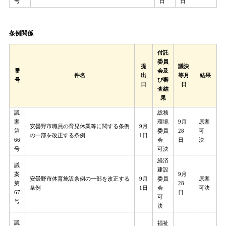
号
日
日
条例関係​
付託
委員
提
議決
番
会及
件名
出
等月
結果
号
び審
日
日
査結
果
議
総務
案
環境
9月
原案
安曇野市職員の育児休業等に関する条例
9月
第
委員
28
可
の一部を改正する条例
1日
66
会
日
決
号
可決
経済
議
建設
案
9月
安曇野市体育施設条例の一部を改正する
9月
委員
原案
第
28
条例
1日
会
可決
67
日
可
号
決
議
福祉