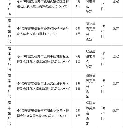
令和3年度安曇野市後期高齢者医療特
9月
育委員
認定
第
28
別会計歳入歳出決算の認定について
1日
会
80
日
認定
号
議
福祉教
案
​9月
令和3年度安曇野市介護保険特別会計
9月
認定
育委員
第
28
歳入歳出決算の認定について
1日
会
81
日
認定
号
議
経済建
案
9月
令和3年度安曇野市上川手山林財産区
9月
設委員
認定
第
28
特別会計歳入歳出決算の認定について
1日
会
82
日
​認定
号
議
経済建
案
設委員
9月
令和3年度安曇野市北の沢山林財産区
9月
認定
第
会
28
特別会計歳入歳出決算の認定について
1日
83
​認
日
号
定
議
経済建
案
設委員
9月
令和3年度安曇野市有明山林財産区特
9月
認定
第
会
28
別会計歳入歳出決算の認定について
1日
84
​認
日
号
定