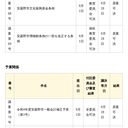
案
9月
原案
教育
9月
第
安曇野市文化振興基金条例
28
可
委員
1日
68
日
決
会
号
可決
議
福祉
案
教育
9月
原案
安曇野市博物館条例の一部を改正する条
9月
第
委員
28
可
例
1日
69
会
日
決
号
可決
予算関係​
付託委
提
議決
番
員会及
件名
出
等月
結果
号
び審査
日
日
結果
議
案
9月
原案
全委員
令和4年度安曇野市一般会計補正予算
9月
第
28
可
会可決
（第3号）
1日
70
日
決
号