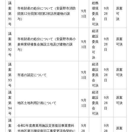
議
総務
案
市有財産の処分について（安曇野市消防
環境
9月
原案
9月
第
団第12分団第3部第2班詰所建物の譲
委員
28
可
1日
91
与）
会
日
決
号
可決
経済
議
建設
案
市有財産の処分について（安曇野市南小
9月
原案
9月
委員
第
倉林業研修集会施設土地及び建物の譲
28
可決
1日
会
92
与）
日
可
号
決
議
経済
案
建設
9月
原案
9月
第
市道の認定について
委員
28
可決
1日
93
会
日
号
可決
議
経済
案
建設
9月
原案
9月
第
地区土地利用計画について
委員
28
可決
1日
94
会
日
号
可決
議
案
令和2年度農業用施設災害復旧事業豊科
9月
9月
​原案
第
光地区犀川堰堤復旧工事変更請負契約に
28
28