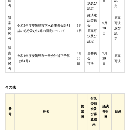
89
日
認
決及び
号
定
認定
経済建
議
原案
設委員
案
9月
可決
令和3年度安曇野市下水道事業会計利
9月
会
第
28
及び
益の処分及び決算の認定について
1日
原案可
90
日
認
決及び
号
定
認定
議
案
9月
全委員
9月
令和4年度安曇野市一般会計補正予算
原案
第
28
会
28
（第4号）
可決
95
日
可決
日
号
その他​
付託
委員
提
議決
番
会及
件名
出
等月
結果
号
び審
日
日
査結
果