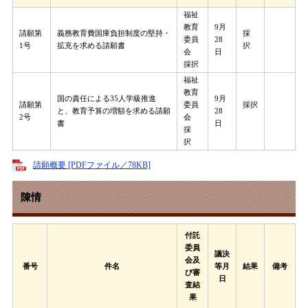
福祉
教育
9月
請願第
義務教育費国庫負担制度の堅持・
採
委員
28
1号
拡充を求める請願書
択
会
日
採択
福祉
教育
国の責任による35人学級推進
9月
請願第
委員
採択
と、教育予算の増額を求める請願
28
2号
会
書
日
採
択
請願概要 [PDFファイル／78KB]
陳情
付託
委員
議決
会及
番号
件名
等月
結果
備考
び審
日
査結
果