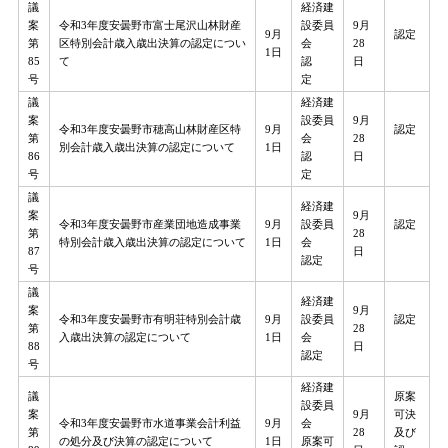
議
経済建
案
令和3年度安曇野市富士尾沢山林財産
設委員
9月
9月
認定
第
区特別会計歳入歳出決算の認定につい
会
28
1日
85
て
​認
日
号
定
議
経済建
案
設委員
9月
令和3年度安曇野市穂高山林財産区特
9月
認定
第
会
28
別会計歳入歳出決算の認定について
1日
86
​認
日
号
定
議
経済建
案
9月
令和3年度安曇野市産業団地造成事業
9月
設委員
認定
第
28
特別会計歳入歳出決算の認定について
1日
会
87
日
認定
号
議
経済建
案
9月
令和3年度安曇野市有明荘特別会計歳
9月
設委員
認定
第
28
入歳出決算の認定について
1日
会
88
日
認定
号
経済建
議
原案
設委員
案
9月
可決
令和3年度安曇野市水道事業会計利益
9月
会
第
28
及び
の処分及び決算の認定について
1日
原案可