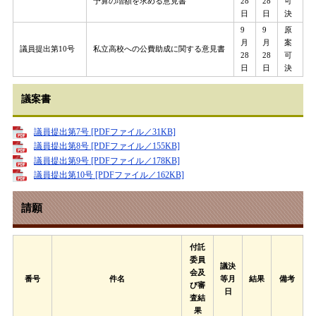
予算の増額を求める意見書
28
28
可
日
日
決
9
9
原
月
月
案
議員提出第10号
私立高校への公費助成に関する意見書
28
28
可
日
日
決
議案書
議員提出第7号 [PDFファイル／31KB]
議員提出第8号 [PDFファイル／155KB]
議員提出第9号 [PDFファイル／178KB]
議員提出第10号 [PDFファイル／162KB]
請願
付託
委員
議決
会及
番号
件名
等月
結果
備考
び審
日
査結
果