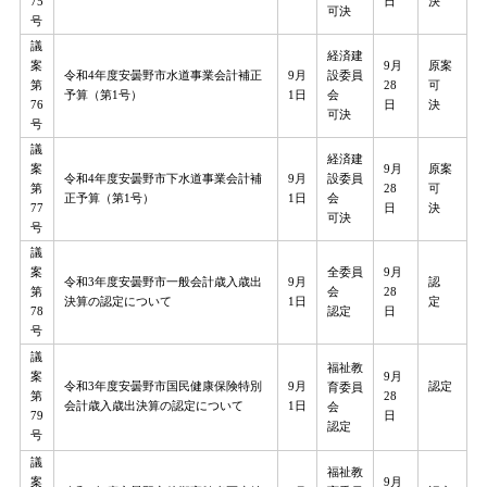
75
日
決
可決
号
議
経済建
案
9月
原案
令和4年度安曇野市水道事業会計補正
9月
設委員
第
28
可
予算（第1号）
1日
会
76
日
決
可決
号
議
経済建
案
9月
原案
令和4年度安曇野市下水道事業会計補
9月
設委員
第
28
可
正予算（第1号）
1日
会
77
日
決
可決
号
議
全委員
案
9月
令和3年度安曇野市一般会計歳入歳出
9月
認
会
第
28
決算の認定について
1日
定
認定
78
日
号
議
福祉教
案
9月
令和3年度安曇野市国民健康保険特別
9月
認定
育委員
第
28
会計歳入歳出決算の認定について
1日
会
79
日
認定
号
議
福祉教
案
9月