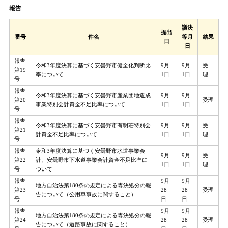
報告
議決
提出
番号
件名
等月
結果
日
日
報告
令和3年度決算に基づく安曇野市健全化判断比
9月
9月
受
第19
率について
1日
1日
理
号
報告
令和3年度決算に基づく安曇野市産業団地造成
9月
9月
第20
受理
事業特別会計資金不足比率について
1日
1日
号
報告
令和3年度決算に基づく安曇野市有明荘特別会
9月
9月
受
第21
計資金不足比率について
1日
1日
理
号
報告
令和3年度決算に基づく安曇野市水道事業会
9月
9月
受
第22
計、安曇野市下水道事業会計資金不足比率に
1日
1日
理
号
ついて
報告
9月
9月
地方自治法第180条の規定による専決処分の報
第23
28
28
受理
告について（公用車事故に関すること）
号
日
日
報告
9月
9月
地方自治法第180条の規定による専決処分の報
第24
28
28
受理
告について（道路事故に関すること）