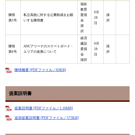
福祉
教育
9月
陳情
私立高校に対する公費助成をお願
委員
採
28
第5号
いする陳情書
会
択
日
採
択
経済
建設
9月
陳情
ANCアリーナのスケートボード・
採
委員
28
第6号
エリアの改善について
択
会
日
採択
陳情概要 [PDFファイル／83KB]
提案説明書
提案説明書 [PDFファイル／1.16MB]
追加提案説明書 [PDFファイル／573KB]