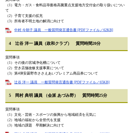
（1）電力・ガス・食料品等価格高騰重点支援地方交付金の取り扱いについ
て
（2）子育て支援の拡充
（3）所有者不明土地の解消に向けて
中村 今朝子 議員 一般質問発言通告書 [PDFファイル／62KB]
4 辻󠄀谷 洋一 議員（政和クラブ） 質問時間20分
質問事項
（1）その後の宮城浄化槽について
（2）空き店舗改修支援事業について
（3）第4弾安曇野市ささえあいプレミアム商品券について
辻󠄀谷 洋一 議員 一般質問発言通告書 [PDFファイル／65KB]
5 岡村 典明 議員 （会派 あづみ野） 質問時間25分
質問事項
（1）文化・芸術・スポーツの振興から地域経済を元気に
（2）地域の福祉から全世代を支援
（3）地域の課題 早期解決に向けて