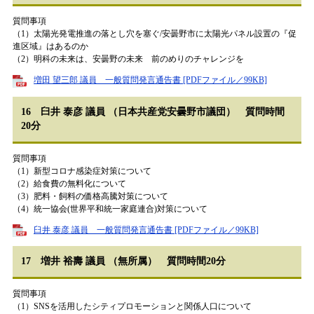
質問事項
（1）太陽光発電推進の落とし穴を塞ぐ/安曇野市に太陽光パネル設置の『促
進区域』はあるのか
（2）明科の未来は、安曇野の未来 前のめりのチャレンジを
増田 望三郎 議員 一般質問発言通告書 [PDFファイル／99KB]
16 臼井 泰彦 議員 （日本共産党安曇野市議団） 質問時間
20分
質問事項
（1）新型コロナ感染症対策について
（2）給食費の無料化について
（3）肥料・飼料の価格高騰対策について
（4）統一協会(世界平和統一家庭連合)対策について
臼井 泰彦 議員 一般質問発言通告書 [PDFファイル／99KB]
17 増井 裕壽 議員 （無所属） 質問時間20分
質問事項
（1）SNSを活用したシティプロモーションと関係人口について