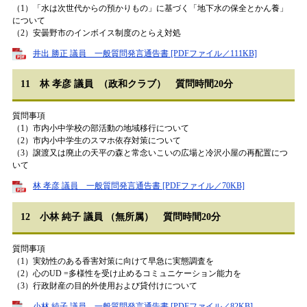
（1）「水は次世代からの預かりもの」に基づく「地下水の保全とかん養」
について
（2）安曇野市のインボイス制度のとらえ対処
井出 勝正 議員 一般質問発言通告書 [PDFファイル／111KB]
11 林 孝彦 議員 （政和クラブ） 質問時間20分
質問事項
（1）市内小中学校の部活動の地域移行について
（2）市内小中学生のスマホ依存対策について
（3）譲渡又は廃止の天平の森と常念いこいの広場と冷沢小屋の再配置につ
いて
林 孝彦 議員 一般質問発言通告書 [PDFファイル／70KB]
12 小林 純子 議員 （無所属） 質問時間20分
質問事項
（1）実効性のある香害対策に向けて早急に実態調査を
（2）心のUD =多様性を受け止めるコミュニケーション能力を
（3）行政財産の目的外使用および貸付けについて
小林 純子 議員 一般質問発言通告書 [PDFファイル／82KB]