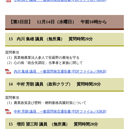
【第3日目】 12月14日（水曜日） 午前10時から
13 内川 集雄 議員 （無所属） 質問時間20分
質問事項
（1）異業種農業法人参人で安曇野の農地を守る
（2）心の病「統合失調症」当事者と家族に関して
内川 集雄 議員 一般質問発言通告書 [PDFファイル／99KB]
14 中村 芳朗 議員 （政和クラブ） 質問時間20分
質問事項
（1）農業政策及び肥料・燃料価格高騰対策について
中村 芳朗 議員 一般質問発言通告書 [PDFファイル／63KB]
15 増田 望三郎 議員 （無所属） 質問時間20分