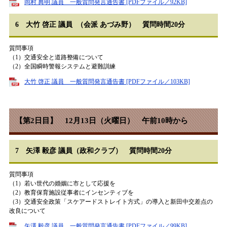
岡村 典明 議員 一般質問発言通告書 [PDFファイル／92KB]
6 大竹 啓正 議員 （会派 あづみ野） 質問時間20分
質問事項
（1）交通安全と道路整備について
（2）全国瞬時警報システムと避難訓練
大竹 啓正 議員 一般質問発言通告書 [PDFファイル／103KB]
【第2日目】 12月13日（火曜日） 午前10時から
7 矢澤 毅彦 議員（政和クラブ） 質問時間20分
質問事項
（1）若い世代の婚姻に市として応援を
（2）教育保育施設従事者にインセンティブを
（3）交通安全政策「スケアードストレイト方式」の導入と新田中交差点の
改良について
矢澤 毅彦 議員 一般質問発言通告書 [PDFファイル／99KB]