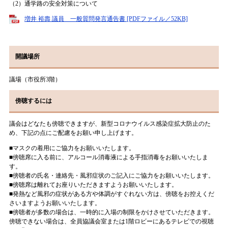
（2）通学路の安全対策について
増井 裕壽 議員 一般質問発言通告書 [PDFファイル／52KB]
開議場所
議場（市役所3階）
傍聴するには
議会はどなたも傍聴できますが、新型コロナウイルス感染症拡大防止のた
め、下記の点にご配慮をお願い申し上げます。
■マスクの着用にご協力をお願いいたします。
■傍聴席に入る前に、アルコール消毒液による手指消毒をお願いいたしま
す。
■傍聴者の氏名・連絡先・風邪症状のご記入にご協力をお願いいたします。
■傍聴席は離れてお座りいただきますようお願いいたします。
■発熱など風邪の症状がある方や体調がすぐれない方は、傍聴をお控えくだ
さいますようお願いいたします。
■傍聴者が多数の場合は、一時的に入場の制限をかけさせていただきます。
傍聴できない場合は、全員協議会室または1階ロビーにあるテレビでの視聴