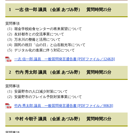
1 一志 信一郎 議員 （会派 あづみ野） 質問時間25分
質問事項
（1）堀金学校給食センターの将来展望について
（2）友好都市との交流事業について
（3）万水川の整備と活用について
（4）国民の祝日「山の日」と山岳観光等について
（5）デジタル化の進展に伴う対応について
一志 信一郎 議員 一般質問発言通告書 [PDFファイル／124KB]
2 竹内 秀太郎 議員 （会派 あづみ野） 質問時間25分
質問事項
（1）安曇野市の人口減少対策について
（2）安曇野市のフレイル予防対策事業について
竹内 秀太郎 議員 一般質問発言通告書 [PDFファイル／90KB]
3 中村 今朝子 議員 （会派 あづみ野） 質問時間25分
質問事項