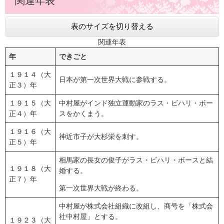
関連年表
表のサイズを切り替える
関連年表
年
できごと
１９１４（大
日本が第一次世界大戦に参戦する。
正３）年
１９１５（大
中村屋がインド独立運動家のラス・ビハリ・ボー
正４）年
スをかくまう。
１９１６（大
神近市子が大杉栄を刺す。
正５）年
相馬家の長女の俊子がラス・ビハリ・ボースと結
１９１８（大
婚する。
正７）年
第一次世界大戦が終わる。
中村屋が株式会社組織に改組し、商号を「株式会
社中村屋」とする。
１９２３（大