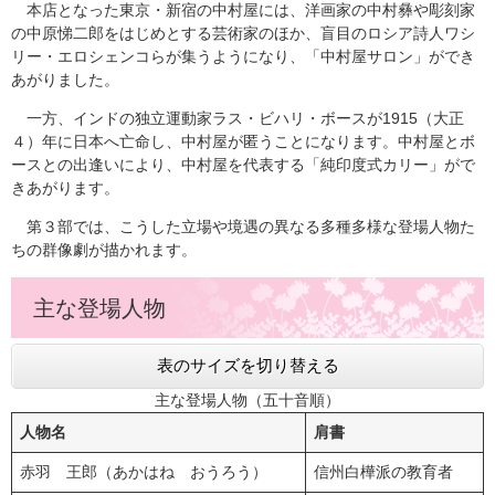
本店となった東京・新宿の中村屋には、洋画家の中村彝や彫刻家
の中原悌二郎をはじめとする芸術家のほか、盲目のロシア詩人ワシ
リー・エロシェンコらが集うようになり、「中村屋サロン」ができ
あがりました。
一方、インドの独立運動家ラス・ビハリ・ボースが1915（大正
４）年に日本へ亡命し、中村屋が匿うことになります。中村屋とボ
ースとの出逢いにより、中村屋を代表する「純印度式カリー」がで
きあがります。
第３部では、こうした立場や境遇の異なる多種多様な登場人物た
ちの群像劇が描かれます。
主な登場人物
表のサイズを切り替える
主な登場人物（五十音順）
人物名
肩書
赤羽 王郎（あかはね おうろう）
信州白樺派の教育者