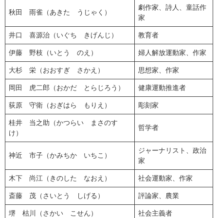
劇作家、詩人、童話作
秋田 雨雀（あきた うじゃく）
家
井口 喜源治（いぐち きげんじ）
教育者
伊藤 野枝（いとう のえ）
婦人解放運動家、作家
大杉 栄（おおすぎ さかえ）
思想家、作家
岡田 虎二郎（おかだ とらじろう）
健康運動推進者
荻原 守衛（おぎはら もりえ）
彫刻家
桂井 当之助（かつらい まさのす
哲学者
け）
ジャーナリスト、政治
神近 市子（かみちか いちこ）
家
木下 尚江（きのした なおえ）
社会運動家、作家
斎藤 茂（さいとう しげる）
評論家、農業
堺 枯川（さかい こせん）
社会主義者