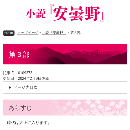
ペ
メ
ー
ニ
ジ
ュ
の
ー
先
を
トップページ
>
小説『安曇野』
>
第３部
頭
飛
現在地
で
ば
す
し
本
。
て
第３部
文
本
文
へ
記事ID：0109373
更新日：2024年2月9日更新
ページ内目次
あらすじ
時代は大正に入ります。