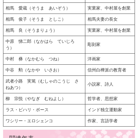
相馬 愛蔵（そうま あいぞう）
実業家、中村屋を創業
相馬 俊子（そうま としこ）
相馬夫妻の長女
相馬 良（そうまりょう）
実業家、中村屋を創業
中原 悌二郎（なかはら ていじろ
彫刻家
う）
中村 彝（なかむら つね）
洋画家
中谷 勲（なかや いさお）
信州白樺派の教育者
武者小路 実篤（むしゃのこうじ さ
小説家、詩人
ねあつ）
柳 宗悦（やなぎ むねよし）
哲学者、思想家
ラス・ビハリ・ボース
インド独立運動家
ワシリー・エロシェンコ
作家、言語学者