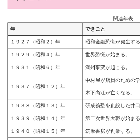
関連年表
年
できごと
１９２７（昭和２）年
昭和金融恐慌が発生す
１９２９（昭和４）年
世界恐慌が始まる。
１９３１（昭和６）年
満州事変が起こる。
中村屋が店員のための
１９３７（昭和１２）年
木下尚江が亡くなる。
１９３８（昭和１３）年
研成義塾を創設した井
１９３９（昭和１４）年
第二次世界大戦が始ま
１９４０（昭和１５）年
筑摩書房が創業する。