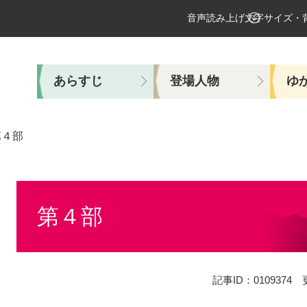
音声読み上げ
文字サイズ・
あらすじ
登場人物
ゆ
第４部
本
文
第４部
記事ID：0109374