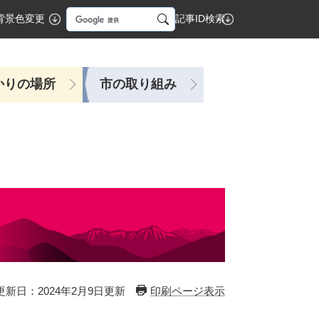
G
背景色変更
記事ID検索
o
o
g
かりの場所
市の取り組み
l
e
カ
ス
タ
ム
検
索
更新日：2024年2月9日更新
印刷ページ表示