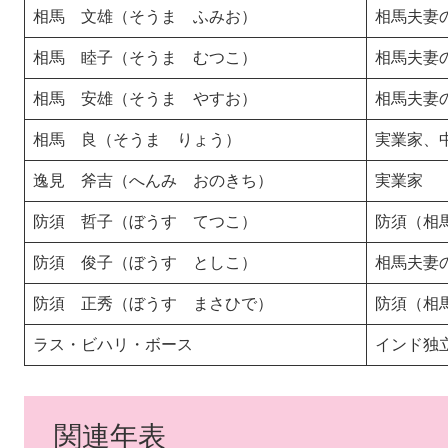
相馬 文雄（そうま ふみお）
相馬夫妻
相馬 睦子（そうま むつこ）
相馬夫妻
相馬 安雄（そうま やすお）
相馬夫妻
相馬 良（そうま りょう）
実業家、
逸見 斧吉（へんみ おのきち）
実業家
防須 哲子（ぼうす てつこ）
防須（相
防須 俊子（ぼうす としこ）
相馬夫妻
防須 正秀（ぼうす まさひで）
防須（相
ラス・ビハリ・ボース
インド独
関連年表