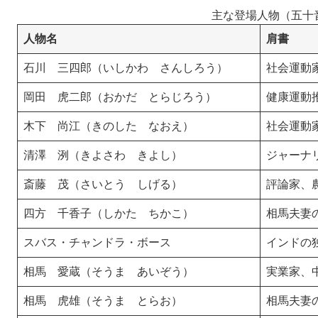
主な登場人物（五十
人物名
肩書
石川 三四郎（いしかわ さんしろう）
社会運動
岡田 虎二郎（おかだ とらじろう）
健康運動
木下 尚江（きのした なおえ）
社会運動
清澤 洌（きよさわ きよし）
ジャーナ
斎藤 茂（さいとう しげる）
評論家、
四方 千香子（しかた ちかこ）
相馬夫妻
スバス・チャンドラ・ボース
インドの
相馬 愛蔵（そうま あいぞう）
実業家、
相馬 虎雄（そうま とらお）
相馬夫妻