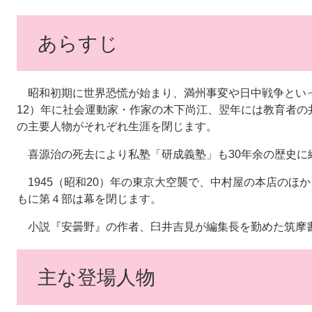
あらすじ
昭和初期に世界恐慌が始まり、満州事変や日中戦争といっ
12）年に社会運動家・作家の木下尚江、翌年には教育者の
の主要人物がそれぞれ生涯を閉じます。
喜源治の死去により私塾「研成義塾」も30年余の歴史に
1945（昭和20）年の東京大空襲で、中村屋の本店のほ
もに第４部は幕を閉じます。
小説『安曇野』の作者、臼井吉見が編集長を勤めた筑摩
主な登場人物