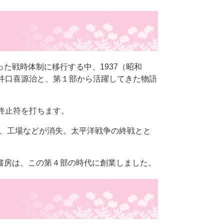
た戦時体制に移行する中、1937（昭和
井口喜源治と、第１部から活躍してきた物語
終止符を打ちます。
か、工場などが消失。太平洋戦争の終戦とと
書房は、この第４部の時代に創業しました。