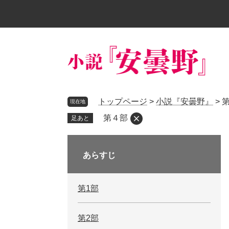
ペ
メ
ー
ニ
ジ
ュ
の
ー
先
を
頭
飛
で
ば
す
し
トップページ
>
小説『安曇野』
>
現在地
。
て
本
第４部
足あと
文
へ
あらすじ
第1部
第2部