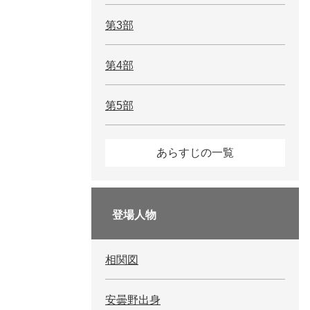
第3部
第4部
第5部
あらすじの一覧
登場人物
相関図
安曇野出身