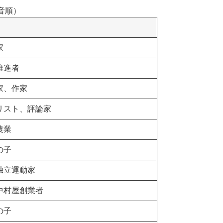
音順）
家
推進者
家、作家
リスト、評論家
農業
の子
独立運動家
中村屋創業者
の子