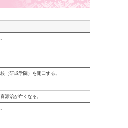
る。
学校（研成学院）を開口する。
口喜源治が亡くなる。
る。