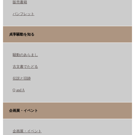
販売書籍
パンフレット
貞享騒動を知る
騒動のあらまし
古文書でたどる
伝説と旧跡
Q and A
企画展・イベント
企画展・イベント