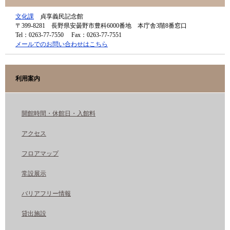
文化課
貞享義民記念館
〒399-8281
長野県安曇野市豊科6000番地 本庁舎3階8番窓口
Tel：0263-77-7550
Fax：0263-77-7551
メールでのお問い合わせはこちら
利用案内
開館時間・休館日・入館料
アクセス
フロアマップ
常設展示
バリアフリー情報
貸出施設