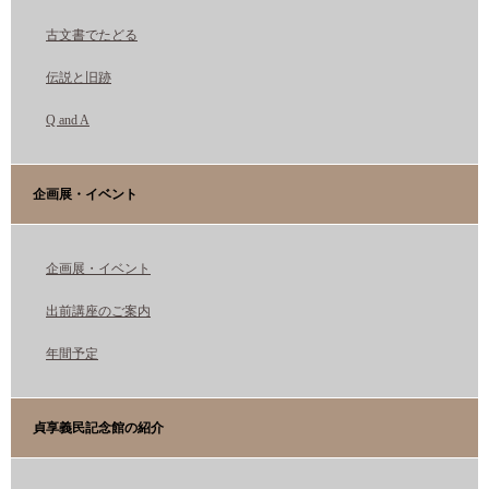
古文書でたどる
伝説と旧跡
Q and A
企画展・イベント
企画展・イベント
出前講座のご案内
年間予定
貞享義民記念館の紹介