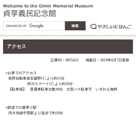
アクセス
記事ID：0055423
掲載日：2019年8月7日更新
○お車でのアクセス
長野自動車道安曇野I.C.より約15分
梓川スマートI.C.より約10分
【駐車場】 普通車駐車台数30台 大型バス駐車可 いずれも無料
○鉄道での最寄り駅
JR大糸線中萱駅より徒歩で約10分