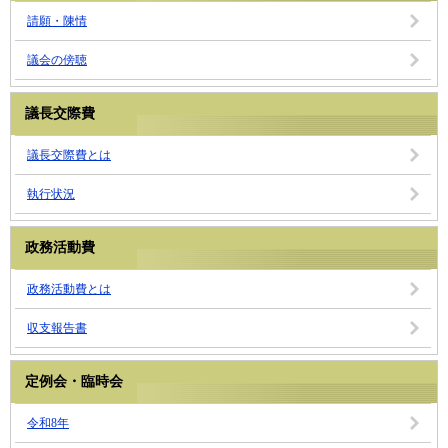
請願・陳情
議会の傍聴
議長交際費
議長交際費とは
執行状況
政務活動費
政務活動費とは
収支報告書
定例会・臨時会
令和8年