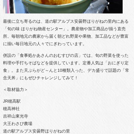
最後に立ち寄るのは、道の駅アルプス安曇野ほりがねの里内にある
「旬の味 ほりがね物産センター」。農産物や加工商品が揃う直売
所。毎朝地元の農家から届く朝どれ野菜や果物、加工品などが豊富
に揃い毎日地元の人々でにぎわっています。
併設の「食事処かあさんのおむすびの店」では、旬の野菜を使った
料理や手打ちそばなどを提供しています。定番人気は「おにぎり定
食」。また天ぷらがど～んと10種類入った、デカ盛りで話題の「常
念天丼」にもぜひチャレンジしてみて！
＜取材協力＞
JR穂高駅
穂高神社
吉祥山東光寺
大王わさび農場
道の駅アルプス安曇野ほりがねの里