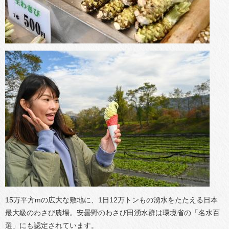
15万平方mの広大な敷地に、1日12万トンもの湧水をたたえる日本
最大級のわさび農場。安曇野のわさび田湧水群は環境省の「名水百
選」にも認定されています。