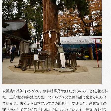
安曇族の祖神(おやがみ)、祭神穂高見命(ほたかみのみこと)を祀る神
社。上高地の明神池に奥宮、北アルプスの奥穂高岳に嶺宮が祀られ
ています。古くから日本アルプスの総鎮守、交通安全、産業安全の
守り神として広く信仰され地元で親しまれています。最近ではパワ