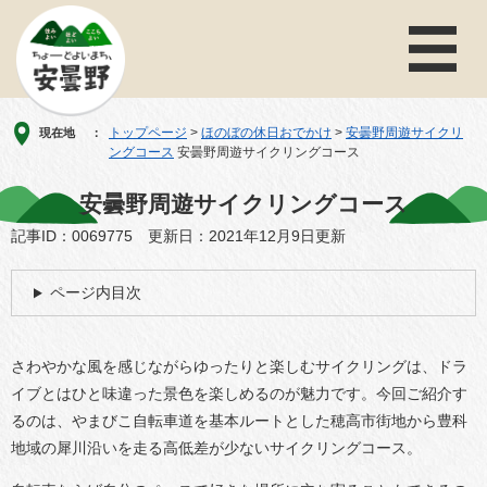
ペ
メ
ー
ニ
ジ
ュ
の
ー
先
を
頭
飛
トップページ
>
ほのぼの休日おでかけ
>
安曇野周遊サイクリ
現在地
で
ば
ングコース
安曇野周遊サイクリングコース
す
し
。
て
本
安曇野周遊サイクリングコース
本
文
記事ID：0069775 更新日：2021年12月9日更新
文
へ
ページ内目次
さわやかな風を感じながらゆったりと楽しむサイクリングは、ドラ
イブとはひと味違った景色を楽しめるのが魅力です。今回ご紹介す
るのは、やまびこ自転車道を基本ルートとした穂高市街地から豊科
地域の犀川沿いを走る高低差が少ないサイクリングコース。