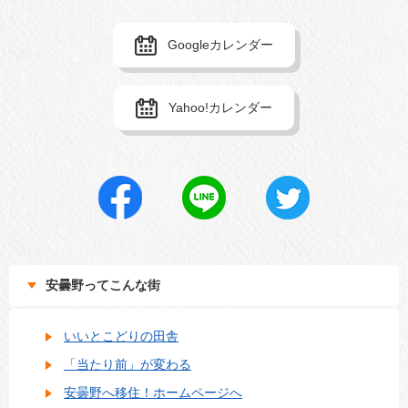
Googleカレンダー
Yahoo!カレンダー
シ
ラ
ツ
ェ
イ
イ
ア
ン
ー
す
で
ト
る
送
す
る
る
安曇野ってこんな街
いいとこどりの田舎
「当たり前」が変わる
安曇野へ移住！ホームページへ