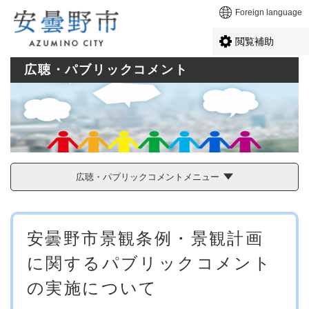
ペ
メニューを飛ばして本文へ
Foreign language
ー
ジ
閲覧補助
の
先
広聴・パブリックコメント
頭
で
す
。
広聴・パブリックコメントメニュー
本
安曇野市景観条例・景観計画
文
に関するパブリックコメント
の実施について