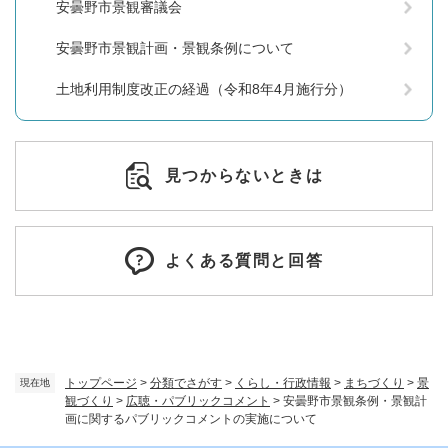
安曇野市景観審議会
安曇野市景観計画・景観条例について
土地利用制度改正の経過（令和8年4月施行分）
見つからないときは
よくある質問と回答
トップページ
>
分類でさがす
>
くらし・行政情報
>
まちづくり
>
景
現在地
観づくり
>
広聴・パブリックコメント
>
安曇野市景観条例・景観計
画に関するパブリックコメントの実施について