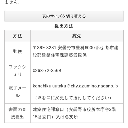
ません。
表のサイズを切り替える
提出方法
方法
宛先
〒399-8281 安曇野市豊科6000番地 都市建
郵便
設部建築住宅課建築景観係
ファクシ
0263-72-3569
ミリ
kenchikujuutaku※city.azumino.nagano.jp
電子メー
ル
（※を＠に変更して送付してください）
書面の直
建築住宅課窓口（安曇野市役所本庁舎2階
接提出
15番窓口）又は各支所