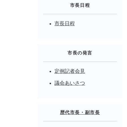
市長日程
市長日程
市長の発言
定例記者会見
議会あいさつ
歴代市長・副市長