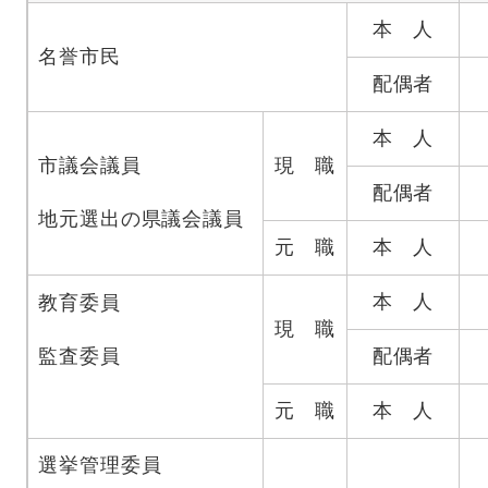
本 人
名誉市民
配偶者
本 人
市議会議員
現 職
配偶者
地元選出の県議会議員
元 職
本 人
本 人
教育委員
現 職
監査委員
配偶者
元 職
本 人
選挙管理委員