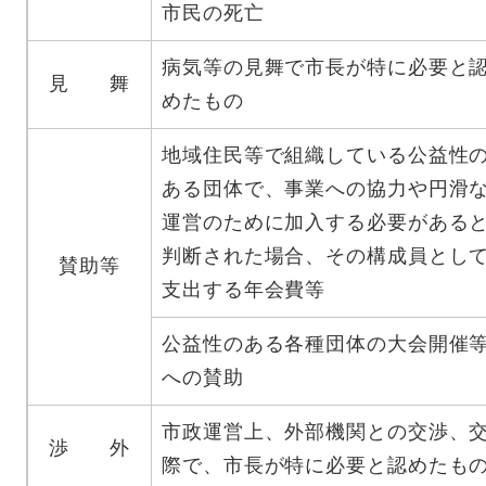
市民の死亡
病気等の見舞で市長が特に必要と
見 舞
めたもの
地域住民等で組織している公益性
ある団体で、事業への協力や円滑
運営のために加入する必要がある
判断された場合、その構成員とし
賛助等
支出する年会費等
公益性のある各種団体の大会開催
への賛助
市政運営上、外部機関との交渉、
渉 外
際で、市長が特に必要と認めたも