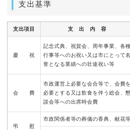
支出基準
支出項目
支 出 内 容
記念式典、祝賀会、周年事業、各
慶 祝
行事等へのお祝い又は市にとって
誉となる業績への壮途祝い等
市政運営上必要な会合等で、会費
会 費
必要とする又は飲食を伴う総会、
談会等への出席時会費
市政関係者等の葬儀の香典、献花
弔 慰