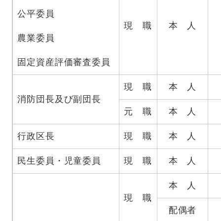
公平委員
現 職
本 人
農業委員
固定資産評価審査委員
現 職
本 人
消防団長及び副団長
元 職
本 人
行政区長
現 職
本 人
民生委員・児童委員
現 職
本 人
本 人
現 職
配偶者