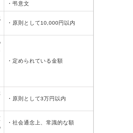
・弔意文
認
・原則として10,000円以内
の
な
と
・定められている金額
て
等
・原則として3万円以内
交
・社会通念上、常識的な額
の