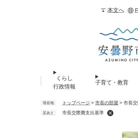
ペ
本文へ
F
ー
ジ
の
先
頭
で
す
。
くらし
子育て・教育
行政情報
トップページ
>
市長の部屋
>
市長交
現在地
市長交際費支出基準
足あと