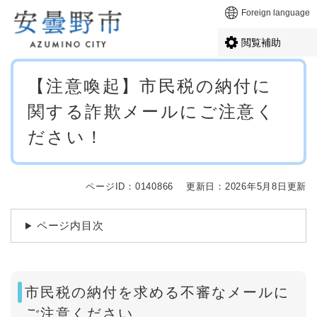
ペ
メニューを飛ばして本文へ
Foreign language
ー
ジ
閲覧補助
の
先
本
頭
【注意喚起】市民税の納付に
文
で
関する詐欺メールにご注意く
す
。
ださい！
ページID：0140866
更新日：2026年5月8日更新
ページ内目次
市民税の納付を求める不審なメールに
ご注意ください