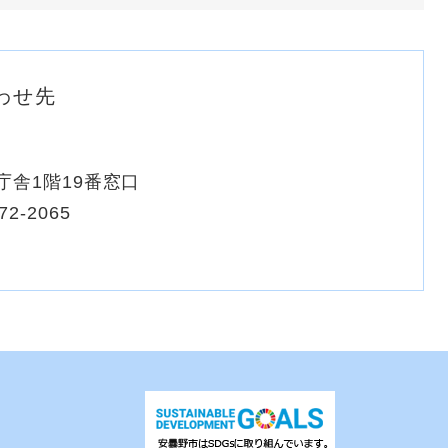
わせ先
庁舎1階19番窓口
72-2065