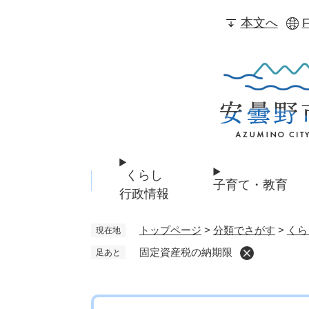
ペ
本文へ
F
ー
ジ
の
先
頭
で
す
。
くらし
子育て・教育
行政情報
トップページ
>
分類でさがす
>
くら
現在地
固定資産税の納期限
足あと
本