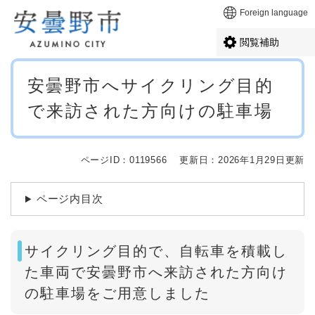
ペ
メニューを飛ばして本文へ
Foreign language
ー
ジ
閲覧補助
の
先
本
頭
安曇野市へサイクリング目的
文
で
で来訪された方向けの駐車場
す
。
ページID：0119566
更新日：2026年1月29日更新
ページ内目次
サイクリング目的で、自転車を積載し
た車両で安曇野市へ来訪された方向け
の駐車場をご用意しました