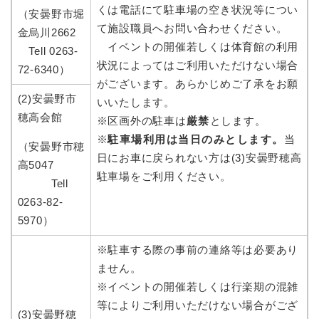
くは電話にて駐車場の空き状況等につい
（安曇野市堀
て施設職員へお問い合わせください。
金烏川2662
イベントの開催若しくは体育館の利用
Tell 0263-
状況によってはご利用いただけない場合
72-6340）
がございます。あらかじめご了承をお願
(2)安曇野市
いいたします。
穂高会館
※区画外の駐車は
厳禁
とします。
※
駐車場利用は当日のみとします。
当
（安曇野市穂
日にお車に戻られない方は(3)安曇野穂高
高5047
駐車場をご利用ください。
Tell
0263-82-
5970）
※駐車する際の事前の連絡等は必要あり
ません。
※イベントの開催若しくは行楽期の混雑
等によりご利用いただけない場合がござ
(3)安曇野穂