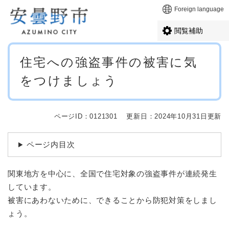
ペ
メニューを飛ばして本文へ
Foreign language
ー
ジ
閲覧補助
の
先
本
頭
住宅への強盗事件の被害に気
文
で
をつけましょう
す
。
ページID：0121301
更新日：2024年10月31日更新
ページ内目次
関東地方を中心に、全国で住宅対象の強盗事件が連続発生
しています。
被害にあわないために、できることから防犯対策をしまし
ょう。