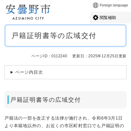
ペ
メニューを飛ばして本文へ
Foreign language
ー
ジ
閲覧補助
の
先
本
頭
戸籍証明書等の広域交付
文
で
す
。
ページID：0112240
更新日：2025年12月25日更新
ページ内目次
戸籍証明書等の広域交付
戸籍法の一部を改正する法律が施行され、令和6年3月1日
より本籍地以外の、お近くの市区町村窓口でも戸籍証明の