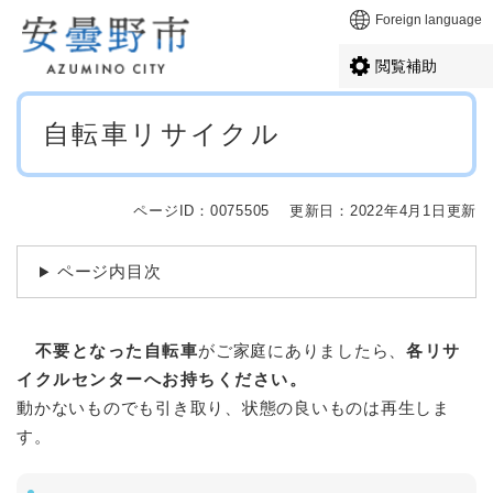
ペ
メニューを飛ばして本文へ
Foreign language
ー
ジ
閲覧補助
の
先
本
頭
自転車リサイクル
文
で
す
。
ページID：0075505
更新日：2022年4月1日更新
ページ内目次
不要となった自転車
がご家庭にありましたら、
各リサ
イクルセンターへお持ちください。
動かないものでも引き取り、状態の良いものは再生しま
す。