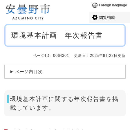
ペ
メニューを飛ばして本文へ
Foreign language
ー
ジ
閲覧補助
の
先
本
頭
環境基本計画 年次報告書
文
で
す
。
ページID：0064301
更新日：2025年8月22日更新
ページ内目次
環境基本計画に関する年次報告書を掲
載しています。